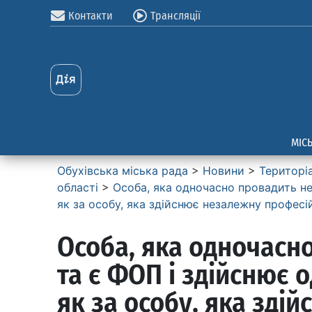
Контакти
Трансляції
МІС
Обухівська міська рада
>
Новини
>
Територі
області
>
Особа, яка одночасно провадить нез
як за особу, яка здійснює незалежну професій
Особа, яка одночасн
та є ФОП і здійснює о
як за особу, яка зді