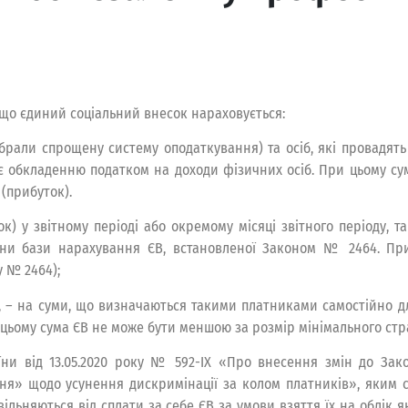
, що єдиний соціальний внесок нараховується:
обрали спрощену систему оподаткування) та осіб, які провадять
ягає обкладенню податком на доходи фізичних осіб. При цьому 
 (прибуток).
) у звітному періоді або окремому місяці звітного періоду, 
ини бази нарахування ЄВ, встановленої Законом № 2464. П
у № 2464);
 – на суми, що визначаються такими платниками самостійно д
ьому сума ЄВ не може бути меншою за розмір мінімального страхов
їни від 13.05.2020 року № 592-IX «Про внесення змін до Зак
ня» щодо усунення дискримінації за колом платників», яким ст
, звільняються від сплати за себе ЄВ за умови взяття їх на облі