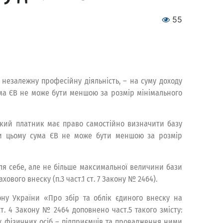
55
 незалежну професійну діяльність, – на суму доходу
сума ЄВ не може бути меншою за розмір мінімального
такий платник має право самостійно визначити базу
ри цьому сума ЄВ не може бути меншою за розмір
ля себе, але не більше максимальної величини бази
ого внеску (п.3 част.1 ст. 7 Закону № 2464).
ону України «Про збір та облік єдиного внеску на
. 4 Закону № 2464 доповнено част.5 такого змісту:
к як фізичних осіб – підприємців та провадження ними