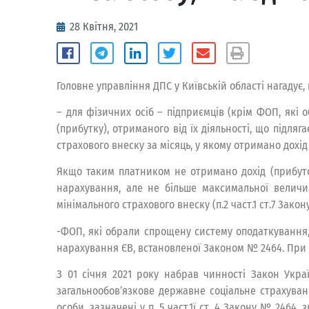
28 Квітня, 2021
Головне управління ДПС у Київській області нагадує
– для фізичних осіб – підприємців (крім ФОП, які 
(прибутку), отриманого від їх діяльності, що підл
страхового внеску за місяць, у якому отримано дохід
Якщо таким платником не отримано дохід (прибуток
нарахування, але не більше максимальної велич
мінімального страхового внеску (п.2 част.1 ст.7 Закон
-ФОП, які обрали спрощену систему оподаткування,
нарахування ЄВ, встановленої Законом № 2464. При ц
З 01 січня 2021 року набрав чинності Закон Укра
загальнообов’язкове державне соціальне страхуван
особи, зазначені у п. 5 част.1ї ст. 4 Закону № 2464