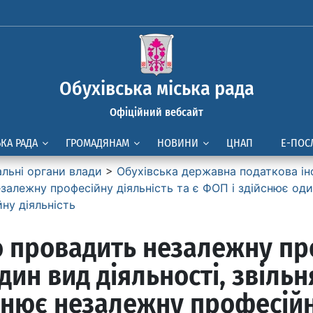
Обухівська міська рада
Офіційний вебсайт
ЬКА РАДА
ГРОМАДЯНАМ
НОВИНИ
ЦНАП
Е-ПОС
альні органи влади
>
Обухівська державна податкова ін
алежну професійну діяльність та є ФОП і здійснює один
ну діяльність
о провадить незалежну пр
дин вид діяльності, звільн
йснює незалежну професійн