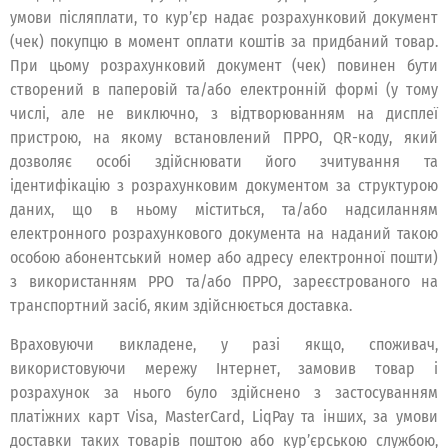
умови післяплати, то кур’єр надає розрахунковий документ
(чек) покупцю в момент оплати коштів за придбаний товар.
При цьому розрахунковий документ (чек) повинен бути
створений в паперовій та/або електронній формі (у тому
числі, але не виключно, з відтворюванням на дисплеї
пристрою, на якому встановлений ПРРО, QR-коду, який
дозволяє особі здійснювати його зчитування та
ідентифікацію з розрахунковим документом за структурою
даних, що в ньому міститься, та/або надсиланням
електронного розрахункового документа на наданий такою
особою абонентський номер або адресу електронної пошти)
з використанням РРО та/або ПРРО, зареєстрованого на
транспортний засіб, яким здійснюється доставка.
Враховуючи викладене, у разі якщо, споживач,
використовуючи мережу Інтернет, замовив товар і
розрахунок за нього було здійснено з застосуванням
платіжних карт Visa, MasterCard, LiqPay та інших, за умови
доставки таких товарів поштою або кур’єрською службою,