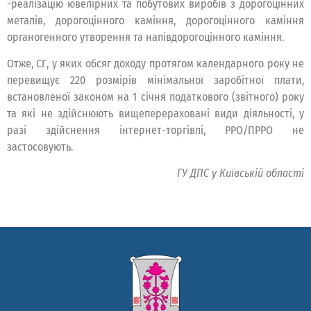
-реалізацію ювелірних та побутових виробів з дорогоцінних
металів, дорогоцінного каміння, дорогоцінного каміння
органогенного утворення та напівдорогоцінного каміння.
Отже, СГ, у яких обсяг доходу протягом календарного року не
перевищує 220 розмірів мінімальної заробітної плати,
встановленої законом на 1 січня податкового (звітного) року
та які не здійснюють вищеперераховані види діяльності, у
разі здійснення інтернет-торгівлі, РРО/ПРРО не
застосовують.
ГУ ДПС у Київській області