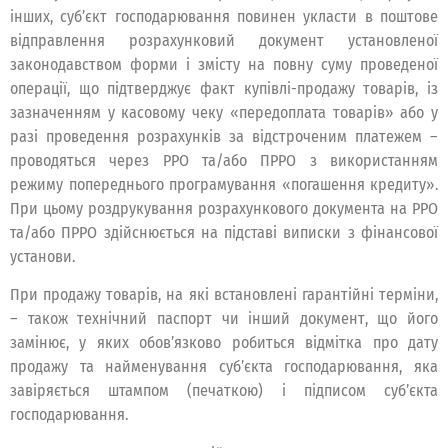
інших, суб’єкт господарювання повинен укласти в поштове
відправлення розрахунковий документ установленої
законодавством форми і змісту на повну суму проведеної
операції, що підтверджує факт купівлі-продажу товарів, із
зазначенням у касовому чеку «передоплата товарів» або у
разі проведення розрахунків за відстроченим платежем –
проводяться через РРО та/або ПРРО з використанням
режиму попереднього програмування «погашення кредиту».
При цьому роздрукування розрахункового документа на РРО
та/або ПРРО здійснюється на підставі виписки з фінансової
установи.
При продажу товарів, на які встановлені гарантійні терміни,
– також технічний паспорт чи інший документ, що його
замінює, у яких обов’язково робиться відмітка про дату
продажу та найменування суб’єкта господарювання, яка
завіряється штампом (печаткою) і підписом суб’єкта
господарювання.