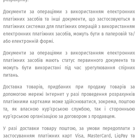
Документи за операцiями з використанням електронних
платiжних засобiв та iншi документи, що застосовуються в
платiжних системах для платiжних операцiй з використанням
електронних платiжних засобiв, можуть бути в паперовiй та/
або електроннiй формi.
Документи за операцiями з використанням електронних
платiжних засобiв мають статус первинного документа та
можуть бути використанi пiд час урегулювання спiрних
питань.
Доставка товарів, придбаних при продажу товарів за
допомогою мережі Інтернет у разі проведення розрахунків
платіжними картками може здійснюватися, зокрема, поштою
та, як власною кур’єрською службою, так і сторонньою
кур’єрською організацією за договором з продавцем.
У разі доставки товару поштою, за умови передоплати з
застосуванням платіжних карт Visa, MasterCard, LiqPay та