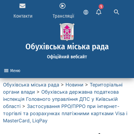
1
Контакти
Трансляції
Обухівська міська рада
Офіційний вебсайт
Меню
Обухівська міська рада
>
Новини
>
Територіальні
органи влади
>
Обухівська державна податкова
інспекція Головного управління ДПС у Київській
області
>
Застосування РРО/ПРРО при інтернет-
торгівлі та розрахунках платіжними картками Visa і
MasterCard, LiqPay