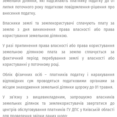
земельної ділянки, які надсилають платнику податку до 01
липня поточного року податкове повідомлення-рішення про
внесення податку.
Власники землі та землекористувачі сплачують плату за
землю з дня виникнення права власності або права
користування земельною ділянкою.
У разі припинення права власності або права користування
земельною ділянкою плата за землю сплачується за
фактичний період перебування землі у власності або
користуванні у поточному році.
Облік фізичних осіб – платників податку і нарахування
відповідних сум проводяться податковими органами за
місцем знаходження земельної ділянки щороку до 01 травня.
У зв’язку з вищевикладеним, запрошуємо власників
земельних ділянок та землекористувачів звертатися до
центрів обслуговування платників ГУ ДПС у Київській області
для проведення звірки даних щодо: