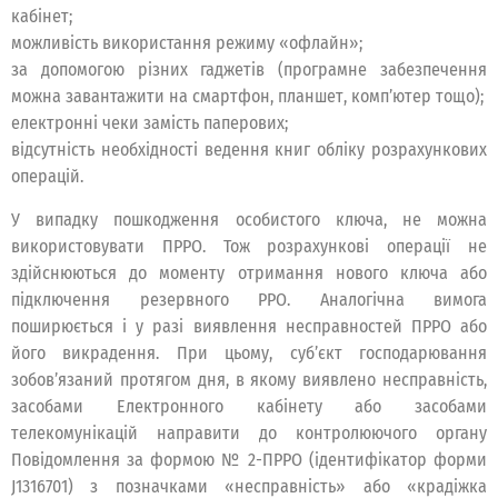
кабінет;
можливість використання режиму «офлайн»;
за допомогою різних гаджетів (програмне забезпечення
можна завантажити на смартфон, планшет, комп’ютер тощо);
електронні чеки замість паперових;
відсутність необхідності ведення книг обліку розрахункових
операцій.
У випадку пошкодження особистого ключа, не можна
використовувати ПРРО. Тож розрахункові операції не
здійснюються до моменту отримання нового ключа або
підключення резервного РРО. Аналогічна вимога
поширюється і у разі виявлення несправностей ПРРО або
його викрадення. При цьому, суб’єкт господарювання
зобов’язаний протягом дня, в якому виявлено несправність,
засобами Електронного кабінету або засобами
телекомунікацій направити до контролюючого органу
Повідомлення за формою № 2-ПРРО (ідентифікатор форми
J1316701) з позначками «несправність» або «крадіжка