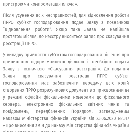
пристрою чи компрометація ключа».
Після усунення всіх несправностей, для відновлення роботи
ПРРО суб’єкт господарювання подає Заяву з позначкою
“Відновлення роботи”. Якщо така Заява не надійшла
протягом місяця, до Реєстру вноситься запис про скасування
реєстрації ПРРО.
У випадку прийняття суб’єктом господарювання рішення про
припинення підприємницької діяльності, необхідно подати
Заяву з позначкою «Скасування реєстрації». До подання
Заяви про скасування реєстрації ПРРО суб’єкт
господарювання має забезпечити передачу всіх копій
створених ПРРО розрахункових документів з присвоєними їм
у режимі офлайн фіскальними номерами до фіскального
сервера, електронних фіскальних звітних чеків та
повідомлень, передбачених Порядком, затвердженим
наказом Міністерства фінансів України від 23.06.2020 №317
«Про внесення змін до наказу Міністерства фінансів України