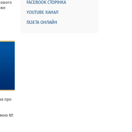
FACEBOOK СТОРІНКА
шового
оже
YOUTUBE КАНАЛ
ГАЗЕТА ОНЛАЙН
ня про
ормою №