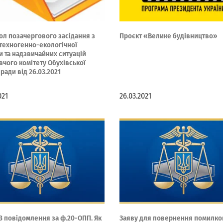
ол позачергового засідання з
Проєкт «Велике будівництво»
 техногенно-екологічної
и та надзвичайних ситуацій
вчого комітету Обухівської
 ради від 26.03.2021
021
26.03.2021
3 повідомлення за ф.20-ОПП. Як
Заяву для повернення помилко