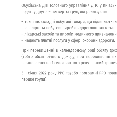
Обухівська ДПІ Головного управління ДПС у Київськ
податку другої – четвертої груп, які реалізують:
– технічно складні побутові товари, що підлягають 
– ювелірні та побутові вироби з дорогоцінних метал
– лікарські засоби та вироби медичного призначенн
– надають платні послуги у сфері охорони здоров’я.
При перевищенні в календарному році обсягу доходу
(тобто обсяг річного доходу, при перевищенні яко
встановленої на 1 січня звітного року – такий гранич
З 1 січня 2022 року РРО та/або програмні РРО пови
першої групи).