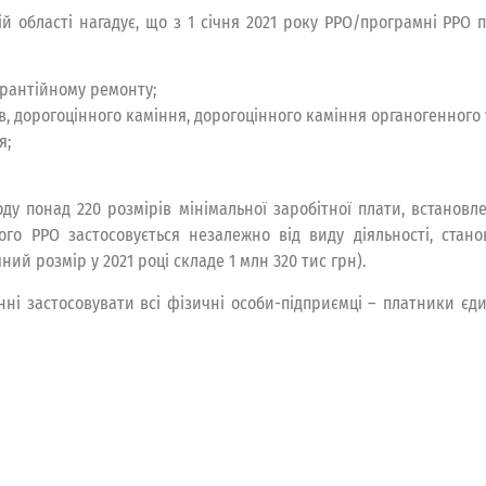
ій області нагадує, що з 1 січня 2021 року РРО/програмні РРО
гарантійному ремонту;
ів, дорогоцінного каміння, дорогоцінного каміння органогенного
я;
 понад 220 розмірів мінімальної заробітної плати, встановле
го РРО застосовується незалежно від виду діяльності, стано
ний розмір у 2021 році складе 1 млн 320 тис грн).
нні застосовувати всі фізичні особи-підприємці – платники є