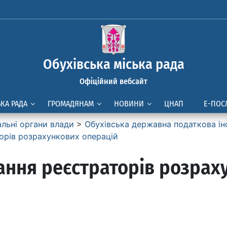
Обухівська міська рада
Офіційний вебсайт
ЬКА РАДА
ГРОМАДЯНАМ
НОВИНИ
ЦНАП
Е-ПОС
альні органи влади
>
Обухівська державна податкова ін
орів розрахункових операцій
вання реєстраторів розрах