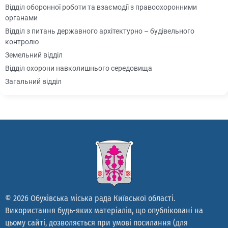
Відділ оборонної роботи та взаємодії з правоохоронними
органами
Відділ з питань державного архітектурно – будівельного
контролю
Земельний відділ
Відділ охорони навколишнього середовища
Загальний відділ
Відділ молоді, фізичної культури та спорту
Відділ культури
Архівний відділ
Відділ державної реєстрації
Відділ реєстрації фізичних осіб та ведення реєстру
територіальної громади
Відділ ведення Державного реєстру виборців
Відділ забезпечення роботи міської ради
© 2026 Обухівська міська рада Київської області.
Служба у справах дітей та сім’ї
Використання будь-яких матеріалів, що опубліковані на
Сектор з питань надзвичайних ситуацій і цивільного захисту
населення
цьому сайті, дозволяється при умові посилання (для