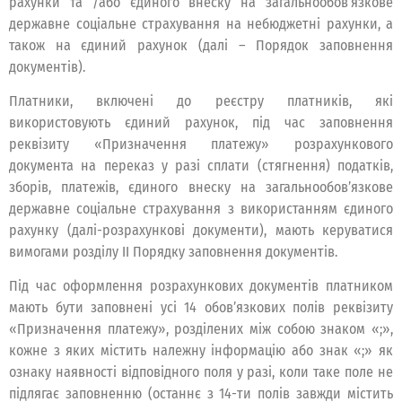
рахунки та /або єдиного внеску на загальнообов’язкове
державне соціальне страхування на небюджетні рахунки, а
також на єдиний рахунок (далі – Порядок заповнення
документів).
Платники, включені до реєстру платників, які
використовують єдиний рахунок, під час заповнення
реквізиту «Призначення платежу» розрахункового
документа на переказ у разі сплати (стягнення) податків,
зборів, платежів, єдиного внеску на загальнообов’язкове
державне соціальне страхування з використанням єдиного
рахунку (далі-розрахункові документи), мають керуватися
вимогами розділу ІІ Порядку заповнення документів.
Під час оформлення розрахункових документів платником
мають бути заповнені усі 14 обов’язкових полів реквізиту
«Призначення платежу», розділених між собою знаком «;»,
кожне з яких містить належну інформацію або знак «;» як
ознаку наявності відповідного поля у разі, коли таке поле не
підлягає заповненню (останнє з 14-ти полів завжди містить