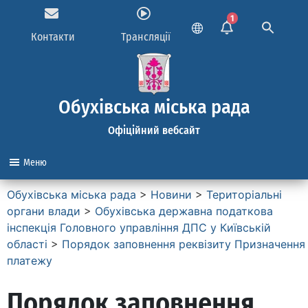
1
Контакти
Трансляції
Обухівська міська рада
Офіційний вебсайт
Меню
Обухівська міська рада
>
Новини
>
Територіальні
органи влади
>
Обухівська державна податкова
інспекція Головного управління ДПС у Київській
області
>
Порядок заповнення реквізиту Призначення
платежу
Порядок заповнення