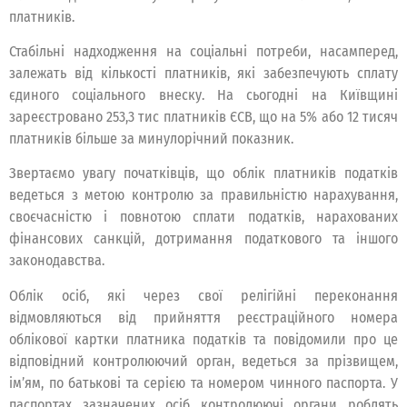
платників.
Стабільні надходження на соціальні потреби, насамперед,
залежать від кількості платників, які забезпечують сплату
єдиного соціального внеску. На сьогодні на Київщині
зареєстровано 253,3 тис платників ЄСВ, що на 5% або 12 тисяч
платників більше за минулорічний показник.
Звертаємо увагу початківців, що облік платників податків
ведеться з метою контролю за правильністю нарахування,
своєчасністю і повнотою сплати податків, нарахованих
фінансових санкцій, дотримання податкового та іншого
законодавства.
Облік осіб, які через свої релігійні переконання
відмовляються від прийняття реєстраційного номера
облікової картки платника податків та повідомили про це
відповідний контролюючий орган, ведеться за прізвищем,
ім’ям, по батькові та серією та номером чинного паспорта. У
паспортах зазначених осіб контролюючі органи роблять