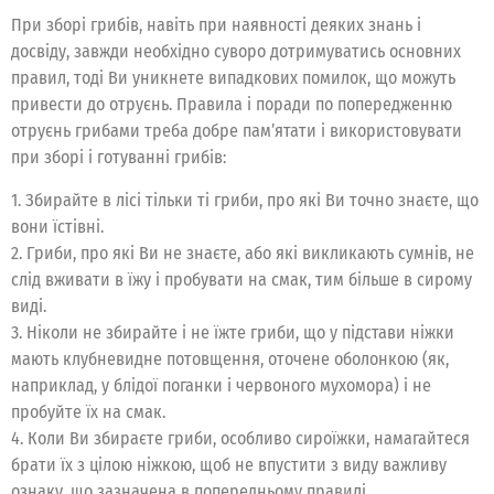
При зборі грибів, навіть при наявності деяких знань і
досвіду, завжди необхідно суворо дотримуватись основних
правил, тоді Ви уникнете випадкових помилок, що можуть
привести до отруєнь. Правила і поради по попередженню
отруєнь грибами треба добре пам’ятати і використовувати
при зборі і готуванні грибів:
1. Збирайте в лісі тільки ті гриби, про які Ви точно знаєте, що
вони їстівні.
2. Гриби, про які Ви не знаєте, або які викликають сумнів, не
слід вживати в їжу і пробувати на смак, тим більше в сирому
виді.
3. Ніколи не збирайте і не їжте гриби, що у підстави ніжки
мають клубневидне потовщення, оточене оболонкою (як,
наприклад, у блідої поганки і червоного мухомора) і не
пробуйте їх на смак.
4. Коли Ви збираєте гриби, особливо сироїжки, намагайтеся
брати їх з цілою ніжкою, щоб не впустити з виду важливу
ознаку, що зазначена в попередньому правилі.