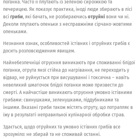
поганка. Часто її плутають із зеленою сироїжкою та
печерицею. Як показує практика, іноді люди збирають в лісі
всі
гриби
, які бачать, не розбираючись
отруйні
вони чи ні.
Деколи плутають опеньки з несправжніми сірчано-жовтими
опеньками.
Незнання ознак, особливостей їстівних і отруйних грибів є
досить розповсюдженим явищем.
Найнебезпечніші отруєння виникають при споживанні блідої
поганки, отрута якої стійка до нагрівання, не переходить у
відвар, не руйнується при висушуванні і токсична – навіть
невеликий шматочок блідої поганки може призвести до
смерті. А найчастіше виникають отруєння умовно їстівними
грибами: свинушками, зеленушками, піддубниками та
іншими. Вказані гриби також містять отруту, що потрапляє в
їжу в результаті неправильної кулінарної обробки страв.
Здається, щодо отруйних та умовно їстівних грибів все
зрозуміло: не збирай та не споживай останні.