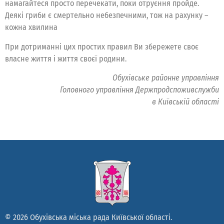
намагайтеся просто перечекати, поки отруєння пройде.
Деякі гриби є смертельно небезпечними, тож на рахунку –
кожна хвилина
При дотриманні цих простих правил Ви збережете своє
власне життя і життя своєї родини.
Обухівське районне управління
Головного управління Держпродспоживслужби
в Київській області
© 2026 Обухівська міська рада Київської області.