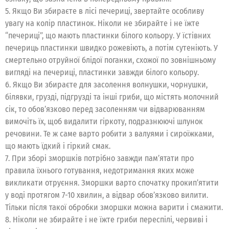
5. Якщо Ви збираєте в лісі печериці, звертайте особливу
увагу на колір пластинок. Ніколи не збирайте і не їжте
“печериці”, що мають пластинки білого кольору. У їстівних
печериць пластинки швидко рожевіють, а потім сутеніють. У
смертельно отруйної блідої поганки, схожої по зовнішньому
вигляді на печериці, пластинки завжди білого кольору.
6. Якщо Ви збираєте для засолення волнушки, чорнушки,
білявки, грузді, підгрузді та інші гриби, що містять молочний
сік, то обов’язково перед засоленням чи відварюванням
вимочіть їх, щоб видалити гіркоту, подразнюючі шлунок
речовини. Те ж саме варто робити з валуями і сироїжками,
що мають їдкий і гіркий смак.
7. При зборі зморшків потрібно завжди пам’ятати про
правила їхнього готування, недотримання яких може
викликати отруєння. Зморшки варто спочатку прокип’ятити
у воді протягом 7-10 хвилин, а відвар обов’язково вилити.
Тільки після такої обробки зморшки можна варити і смажити.
8. Ніколи не збирайте і не їжте гриби переспілі, червиві і