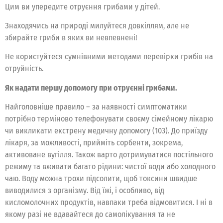
Цим ви упередите отруєння грибами у дітей.
Знаходячись на природі милуйтеся довкіллям, але не
збирайте гриби в яких ви невпевнені!
Не користуйтеся сумнівними методами перевірки грибів на
отруйність.
Як надати першу допомогу при отруєнні грибами.
Найголовніше правило – за наявності симптоматики
потрібно терміново телефонувати своєму сімейному лікарю
чи викликати екстрену медичну допомогу (103). До приїзду
лікаря, за можливості, прийміть сорбенти, зокрема,
активоване вугілля. Також варто дотримуватися постільного
режиму та вживати багато рідини: чистої води або холодного
чаю. Воду можна трохи підсолити, щоб токсини швидше
виводилися з організму. Від їжі, і особливо, від
кисломолочних продуктів, навпаки треба відмовитися. І ні в
якому разі не вдавайтеся до самолікування та не