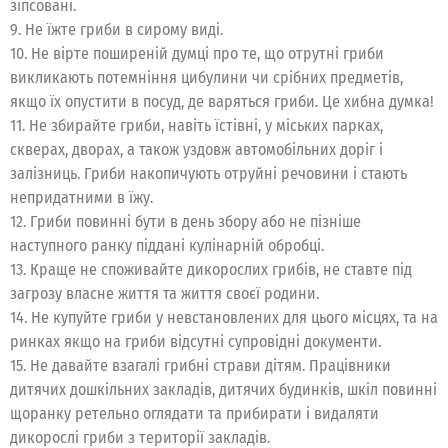
зіпсовані.
9. Не їжте гриби в сирому виді.
10. Не вірте поширеній думці про те, що отрутні гриби
викликають потемніння цибулини чи срібних предметів,
якщо їх опустити в посуд, де варяться гриби. Це хибна думка!
11. Не збирайте гриби, навіть їстівні, у міських парках,
скверах, дворах, а також уздовж автомобільних доріг і
залізниць. Гриби накопичують отруйні речовини і стають
непридатними в їжу.
12. Гриби повинні бути в день збору або не пізніше
наступного ранку піддані кулінарній обробці.
13. Краще не споживайте дикорослих грибів, не ставте під
загрозу власне життя та життя своєї родини.
14. Не купуйте гриби у невстановлених для цього місцях, та на
ринках якщо на гриби відсутні супровідні документи.
15. Не давайте взагалі грибні страви дітям. Працівники
дитячих дошкільних закладів, дитячих будинків, шкіл повинні
щоранку ретельно оглядати та прибирати і видаляти
дикорослі гриби з території закладів.