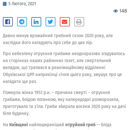
5 Лютого, 2021
148
Давно минув врожайний грибний сезон 2020 року, але
наслідки його нагадують про себе до цих пір.
Про небезпеку отруєння грибами неодноразово згадувалось
на сторінках наших районних газет, але смертельний
випадок, що трапився в реанімаційному відділенні
Обухівської ЦРЛ наприкінці січня цього року, змушує про це
нагадати ще раз.
Померла жінка 1953 р.н. – причина смерті – отруєння
грибами, блідою поганкою, яку напередодні розморозила,
приготувала та з’їла. Гриби збирала восени 2020 року на дачі
біля будинку.
На
Київщині
найпоширеніший
отруйний гриб
— бліда