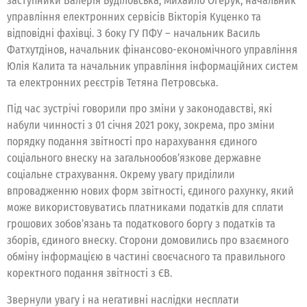
заступники Валерія Буділовська, Михайло Огерук, начальник
управління електронних сервісів Вікторія Куценко та
відповідні фахівці. З боку ГУ ПФУ – начальник Василь
Фатхутдінов, начальник фінансово-економічного управління
Юлія Калита та начальник управління інформаційних систем
та електронних реєстрів Тетяна Петровська.
Під час зустрічі говорили про зміни у законодавстві, які
набули чинності з 01 січня 2021 року, зокрема, про зміни
порядку подання звітності про нарахування єдиного
соціального внеску на загальнообов’язкове державне
соціальне страхування. Окрему увагу приділили
впровадженню нових форм звітності, єдиного рахунку, який
може використовуватись платниками податків для сплати
грошових зобов’язань та податкового боргу з податків та
зборів, єдиного внеску. Сторони домовились про взаємного
обміну інформацією в частині своєчасного та правильного
коректного подання звітності з ЄВ.
Звернули увагу і на негативні наслідки несплати