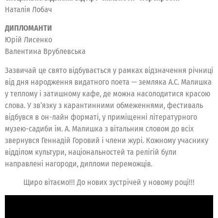
Наталія Лобач
ДИПЛОМАНТИ
Юрій Лисенко
Валентина Врублевська
Зазвичай це свято відбувається у рамках відзначення річниці
від дня народження видатного поета — земляка А.С. Малишка
у теплому і затишному кафе, де можна насолодитися красою
слова. У зв’язку з карантинними обмеженнями, фестиваль
відбувся в он-лайн форматі, у приміщенні літературного
музею-садиби ім. А. Малишка з вітальним словом до всіх
звернувся Геннадій Горовий і члени журі. Кожному учаснику
відділом культури, національностей та релігій були
направлені нагороди, дипломи переможців.
Щиро вітаємо!!! До нових зустрічей у новому році!!!