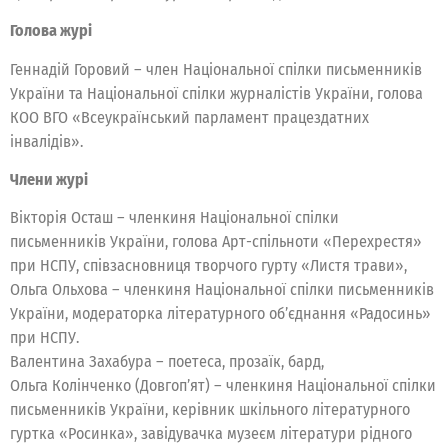
Голова журі
Геннадій Горовий – член Національної спілки письменників
України та Національної спілки журналістів України, голова
КОО ВГО «Всеукраїнський парламент працездатних
інвалідів».
Члени журі
Вікторія Осташ – членкиня Національної спілки
письменників України, голова Арт-спільноти «Перехрестя»
при НСПУ, співзасновниця творчого гурту «Листя трави»,
Ольга Ольхова – членкиня Національної спілки письменників
України, модераторка літературного об’єднання «Радосинь»
при НСПУ.
Валентина Захабура – поетеса, прозаїк, бард,
Ольга Колінченко (Довгоп’ят) – членкиня Національної спілки
письменників України, керівник шкільного літературного
гуртка «Росинка», завідувачка музеєм літератури рідного