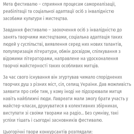
Мета фестивалю – сприяння процесам самореалізації,
реабілітації та соціальної адаптації осіб з інвалідністю
засобами культури і мистецтва.
Завдання фестивалю – заохочення осіб з інвалідністю до
занять творчими мистецтвами, соціальна адаптація таких
людей у суспільстві, виявлення серед них нових талантів,
популяризація літератури, обмін досвідом, спілкування з
відомими літераторами, направлене на удосконалення
творчої майстерності таких особливих митців.
За час свого існування він згуртував чимало споріднених
творчих душ з різних міст, сіл, селищ України. Дав можливість
заявити про себе тим, у кому іноді не підозрювали митця
навіть найближчі люди. Лавреати мали змогу брати участь у
майстер-класах, друкуватися в колективних збірниках,
виступати зі своїми творами на радіо… Без сумніву, такі
успіхи тішать і сьогодні засновників фестивалю.
Цьогорічні твори конкурсантів розглядали: