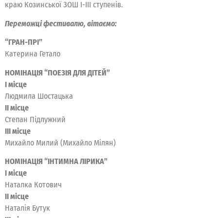
краю Козинської ЗОШ I-III ступенів.
Переможці фестивалю, вітаємо:
“ГРАН-ПРІ”
Катерина Гетало
НОМІНАЦІЯ “ПОЕЗІЯ ДЛЯ ДІТЕЙ”
I місце
Людмила Шостацька
II місце
Степан Підлужний
III місце
Михайло Милий (Михайло Мілян)
НОМІНАЦІЯ “ІНТИМНА ЛІРИКА”
I місце
Наталка Котович
II місце
Наталія Бутук