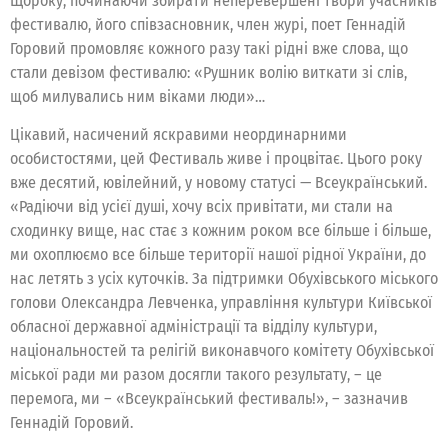
Щороку, починаючи збирати неперевершені твори учасників
фестивалю, його співзасновник, член журі, поет Геннадій
Горовий промовляє кожного разу такі рідні вже слова, що
стали девізом фестивалю: «Рушник волію виткати зі слів,
щоб милувались ним віками люди»…
Цікавий, насичений яскравими неординарними
особистостями, цей Фестиваль живе і процвітає. Цього року
вже десятий, ювілейний, у новому статусі — Всеукраїнський.
«Радіючи від усієї душі, хочу всіх привітати, ми стали на
сходинку вище, нас стає з кожним роком все більше і більше,
ми охоплюємо все більше території нашої рідної України, до
нас летять з усіх куточків. За підтримки Обухівського міського
голови Олександра Левченка, управління культури Київської
обласної державної адміністрації та відділу культури,
національностей та релігій виконавчого комітету Обухівської
міської ради ми разом досягли такого результату, – це
перемога, ми – «Всеукраїнський фестиваль!», – зазначив
Геннадій Горовий.