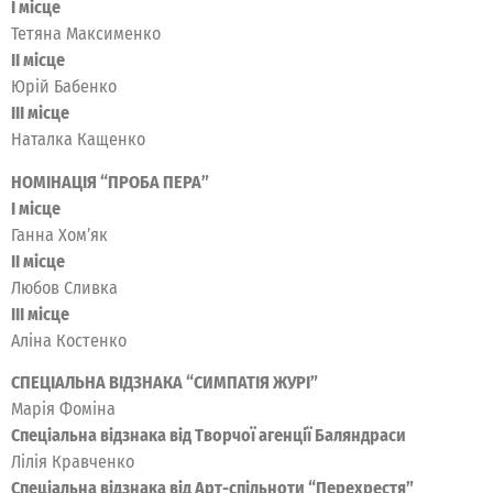
I місце
Тетяна Максименко
II місце
Юрій Бабенко
III місце
Наталка Кащенко
НОМІНАЦІЯ “ПРОБА ПЕРА”
I місце
Ганна Хом’як
II місце
Любов Сливка
III місце
Аліна Костенко
СПЕЦІАЛЬНА ВІДЗНАКА “СИМПАТІЯ ЖУРІ”
Марія Фоміна
Спеціальна відзнака від Творчої агенції Баляндраси
Лілія Кравченко
Спеціальна відзнака від Арт-спільноти “Перехрестя”