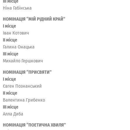
III місце
Ніна Габінська
НОМІНАЦІЯ “МІЙ РІДНИЙ КРАЙ”
I місце
Іван Котович
II місце
Галина Онацька
ІІІ місце
Михайло Гершкович
НОМІНАЦІЯ “ПРИСВЯТИ”
I місце
Євген Познанський
II місце
Валентина Грибенко
III місце
Алла Диба
НОМІНАЦІЯ “ПОЕТИЧНА ХВИЛЯ”