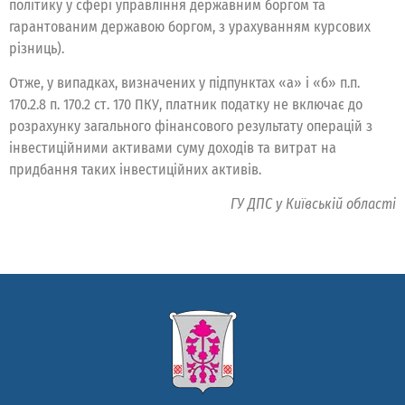
політику у сфері управління державним боргом та
гарантованим державою боргом, з урахуванням курсових
різниць).
Отже, у випадках, визначених у підпунктах «а» і «б» п.п.
170.2.8 п. 170.2 ст. 170 ПКУ, платник податку не включає до
розрахунку загального фінансового результату операцій з
інвестиційними активами суму доходів та витрат на
придбання таких інвестиційних активів.
ГУ ДПС у Київській області