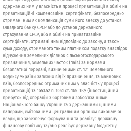
одержаних ним у власність в процесі приватизації в обмін на
приватизаційні компенсаційні сертифікати, безпосередньо
отримані ним як компенсація суми його внеску до установ
Ощадного банку СРСР або до установ державного
страхування СРСР, або в обмін на приватизаційні
сертифікати, отримані ним відповідно до закону, а також
сума доходу, отриманого таким платником податку внаслідок
відчуження земельних ділянок сільськогосподарського
призначення, земельних часток (паїв) за нормами
безоплатної передачі, визначеними ст. 121 Земельного
кодексу України залежно від їх призначення, та майнових
паїв, безпосередньо отриманих ним у власність у процесі
приватизації) та 165.1.52 п. 165.1 ст. 165 ПКУ (інвестиційний
прибуток від операцій з борговими зобов’язаннями
Національного банку України та з державними цінними
паперами, емітованими центральним органом виконавчої
влади, що забезпечує формування та реалізує державну
фінансову політику та/або реалізує державну бюджетну