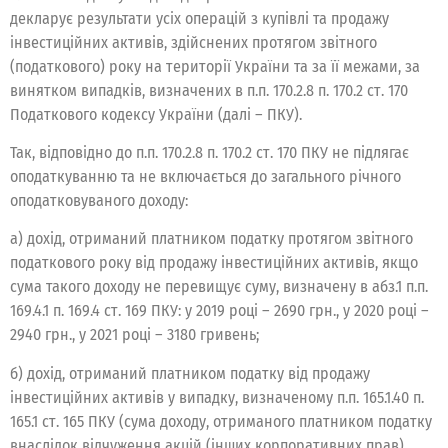
декларує результати усіх операцій з купівлі та продажу
інвестиційних активів, здійснених протягом звітного
(податкового) року на території України та за її межами, за
винятком випадків, визначених в п.п. 170.2.8 п. 170.2 ст. 170
Податкового кодексу України (далі – ПКУ).
Так, відповідно до п.п. 170.2.8 п. 170.2 ст. 170 ПКУ не підлягає
оподаткуванню та не включається до загального річного
оподатковуваного доходу:
а) дохід, отриманий платником податку протягом звітного
податкового року від продажу інвестиційних активів, якщо
сума такого доходу не перевищує суму, визначену в абз.1 п.п.
169.4.1 п. 169.4 ст. 169 ПКУ: у 2019 році – 2690 грн., у 2020 році –
2940 грн., у 2021 році – 3180 гривень;
б) дохід, отриманий платником податку від продажу
інвестиційних активів у випадку, визначеному п.п. 165.1.40 п.
165.1 ст. 165 ПКУ (сума доходу, отриманого платником податку
внаслідок відчуження акцій (інших корпоративних прав),