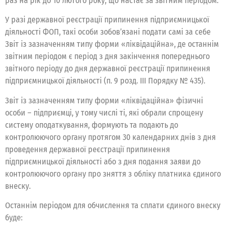
раз на рік до 10 лютого року, що настає за звітним періодом.
У разі державної реєстрації припинення підприємницької
діяльності ФОП, такі особи зобов’язані подати самі за себе
Звіт із зазначенням типу форми «ліквідаційна», де останнім
звітним періодом є період з дня закінчення попереднього
звітного періоду до дня державної реєстрації припинення
підприємницької діяльності (п. 9 розд. ІІІ Порядку № 435).
Звіт із зазначенням типу форми «ліквідаційна» фізичні
особи – підприємці, у тому числі ті, які обрали спрощену
систему оподаткування, формують та подають до
контролюючого органу протягом 30 календарних днів з дня
проведення державної реєстрації припинення
підприємницької діяльності або з дня подання заяви до
контролюючого органу про зняття з обліку платника єдиного
внеску.
Останнім періодом для обчислення та сплати єдиного внеску
буде: