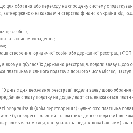
є, що для обрання або переходу на спрощену систему оподаткува
, затвердженою наказом Міністерства фінансів України від 16.07
на це особою;
ня та з описом вкладення;
мі;
рації створення юридичної особи або державної реєстрації ФОП.
ця, в якому відбулася їх державна реєстрація, подали заяву щод
ться платниками єдиного податку з першого числа місяця, наступ
м 10 днів з дня державної реєстрації подали заяву щодо обрання
 передбачає сплату податку на додану вартість, вважаються платн
аті реорганізації (крім перетворення) будь-якого платника пода
ї, може бути зареєстрований як платник єдиного податку (шляхом
першого числа місяця, наступного за податковим (звітним) квар