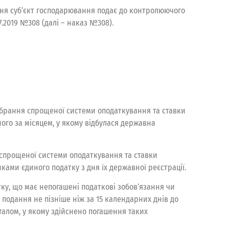
ння суб’єкт господарювання подає до контролюючого
.2019 №308 (далі – наказ №308).
о обрання спрощеної системи оподаткування та ставки
ного за місяцем, у якому відбулася державна
 спрощеної системи оподаткування та ставки
иками єдиного податку з дня їх державної реєстрації.
тку, що має непогашені податкові зобов’язання чи
 подання не пізніше ніж за 15 календарних днів до
талом, у якому здійснено погашення таких