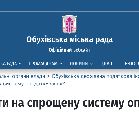
Обухівська міська рада
Офіційний вебсайт
ЬКА РАДА
ГРОМАДЯНАМ
НОВИНИ
ЦНАП
Е-ПОС
альні органи влади
>
Обухівська державна податкова ін
у систему оподаткування?
ти на спрощену систему о