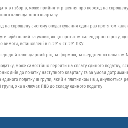
датків і зборів, може прийняти рішення про перехід на спроще
упного календарного кварталу.
хід на спрощену систему оподаткування один раз протягом кале
ути здійснений за умови, якщо протягом календарного року, що
имоги, встановлені в п. 291.4 ст. 291 ПКУ.
попередній календарний рік, за формою, затвердженою наказом 
одатку, може самостійно перейти на сплату єдиного податку, вс
арних днів до початку наступного кварталу та за умови дотрима
а єдиного податку ІІІ групи, який є платником ПДВ, анулюється р
ІІ групи, яка включає ПДВ до складу єдиного податку