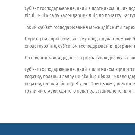
Суб’єкт господарювання, який є платником інших по
пізніше ніж за 15 календарних днів до початку наст
Такий суб’єкт господарювання може здійснити пере
Перехід на спрощену систему оподаткування може б
оподаткування, суб’єктом господарювання дотримано в
До поданої заяви додається розрахунок доходу за 
Суб’єкт господарювання, який є платником єдиного п
податку, подавши заяву не пізніше ніж за 15 календ
податку, на якій він перебуває. При цьому у платник
групи чи ставки єдиного податку, встановленої для І