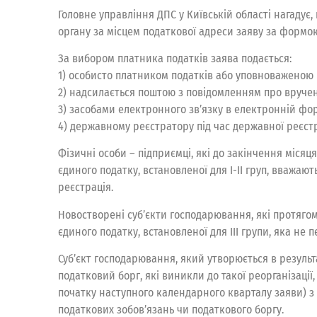
Головне управління ДПС у Київській області нагаду
органу за місцем податкової адреси заяву за формою
За вибором платника податків заява подається:
1) особисто платником податків або уповноваженою 
2) надсилається поштою з повідомленням про вручен
3) засобами електронного зв’язку в електронній фор
4) державному реєстратору під час державної реєст
Фізичні особи – підприємці, які до закінчення міся
єдиного податку, встановленої для І-ІІ груп, вважаю
реєстрація.
Новостворені суб’єкти господарювання, які протяго
єдиного податку, встановленої для ІІІ групи, яка не
Суб’єкт господарювання, який утворюється в результ
податковий борг, які виникли до такої реорганізаці
початку наступного календарного кварталу заяви) з 
податкових зобов’язань чи податкового боргу.