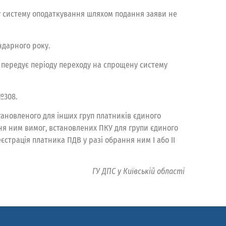
ну систему оподаткування шляхом подання заяви не
ндарного року.
 передує періоду переходу на спрощену систему
№308.
тановленого для інших груп платників єдиного
ння ним вимог, встановлених ПКУ для групи єдиного
еєстрація платника ПДВ у разі обрання ним І або ІІ
ГУ ДПС у Київській області