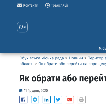
Контакти
Трансляції
МІС
Обухівська міська рада
>
Новини
>
Територі
області
>
Як обрати або перейти на спрощен
Як обрати або перей
11 Грудня, 2020