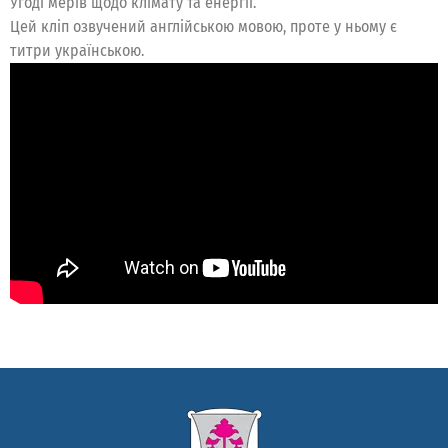
Угоді мерів щодо клімату та енергії.
Цей кліп озвучений англійською мовою, проте у ньому є
титри українською.