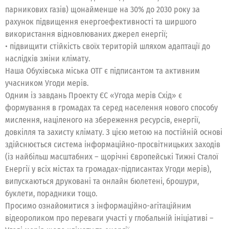
парникових газів) щонайменше на 30% до 2030 року за
рахунок підвищення енергоефективності та ширшого
використання відновлюваних джерел енергії;
• підвищити стійкість своїх територій шляхом адаптації до
наслідків зміни клімату.
Наша Обухівська міська ОТГ є підписантом та активним
учасником Угоди мерів.
Одним із завдань Проекту ЄС «Угода мерів Схід» є
формування в громадах та серед населення нового способу
мислення, націленого на збереження ресурсів, енергії,
довкілля та захисту клімату. З цією метою на постійній основі
здійснюється система інформаційно-просвітницьких заходів
(із найбільш масштабних – щорічні Європейські Тижні Сталої
Енергії у всіх містах та громадах-підписантах Угоди мерів),
випускаються друковані та онлайн бюлетені, брошури,
буклети, порадники тощо.
Просимо ознайомитися з інформаційно-агітаційним
відеороликом про переваги участі у глобальній ініціативі –