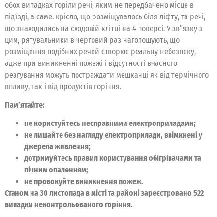
обох випадках горіли речі, яким не передбачено місце в
під’їзді, а саме: крісло, що розміщувалось біля ліфту, та речі,
що знаходились на сходовій клітці на 4 поверсі. У зв”язку з
цим, рятувальники в черговий раз наголошують, що
розміщення подібних речей створює реальну небезпеку,
адже при виникненні пожежі і відсутності вчасного
реагування можуть постраждати мешканці як від термічного
впливу, так і від продуктів горіння.
Пам’ятайте:
не користуйтесь несправними електроприладами;
не лишайте без нагляду електроприлади, ввімкнені у
джерела живлення;
дотримуйтесь правил користування обігрівачами та
пічним опаленням;
не провокуйте виникнення пожеж.
Станом на 30 листопада в місті та районі зареєстровано 522
випадки неконтрольованого горіння.