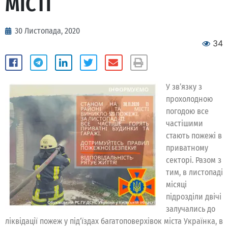
МІСТІ
30 Листопада, 2020
34
У зв’язку з
прохолодною
погодою все
частішими
стають пожежі в
приватному
секторі. Разом з
тим, в листопаді
місяці
підрозділи двічі
залучались до
ліквідації пожеж у під’їздах багатоповерхівок міста Українка, в