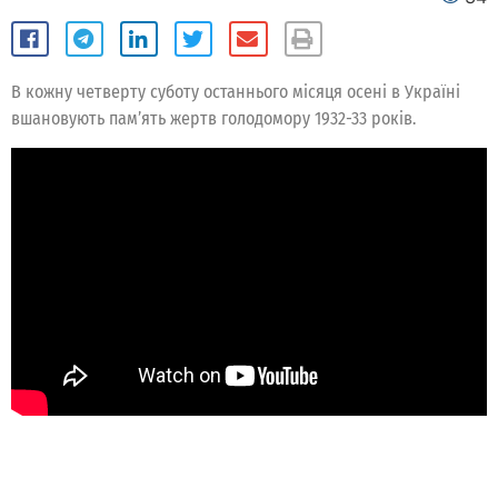
В кожну четверту суботу останнього місяця осені в Україні
вшановують пам’ять жертв голодомору 1932-33 років.