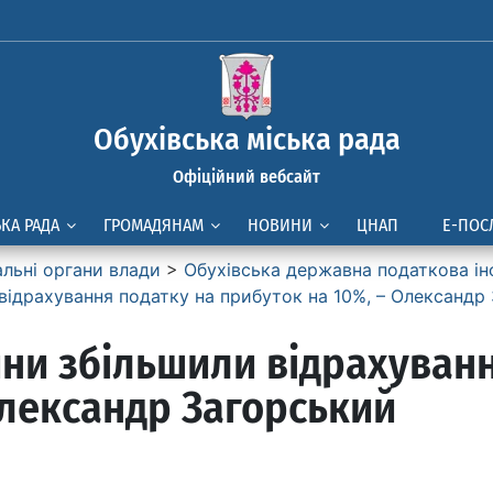
Обухівська міська рада
Офіційний вебсайт
ЬКА РАДА
ГРОМАДЯНАМ
НОВИНИ
ЦНАП
Е-ПОС
альні органи влади
>
Обухівська державна податкова ін
відрахування податку на прибуток на 10%, – Олександр
ни збільшили відрахуванн
Олександр Загорський