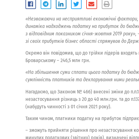
«Незважаючи на несприятливі економічні фактори, 
динаміка надходжень податку на прибуток до бюджет
з відповідним показником січня-жовтня 2019 року»,
–
зі своїх прибутків бізнес області спрямував до Держа
Окремо він повідомив, що до трійки лідерів входять 
Броварському – 246,5 млн грн.
«На збільшення суми сплати цього податку до бюдж
сумлінність платників та декларування ними реаль
Нагадаємо, що Законом № 466) внесені зміни до п.п.13
незастосування різниць з 20 до 40 млн.грн. та до п.1
(набудуть чинності з 01 січня 2021 року).
Таким чином, платники податку на прибуток підприємс
– зможуть прийняти рішення про незастосування кор
минулих податкових (звітних) років), визначені відпов