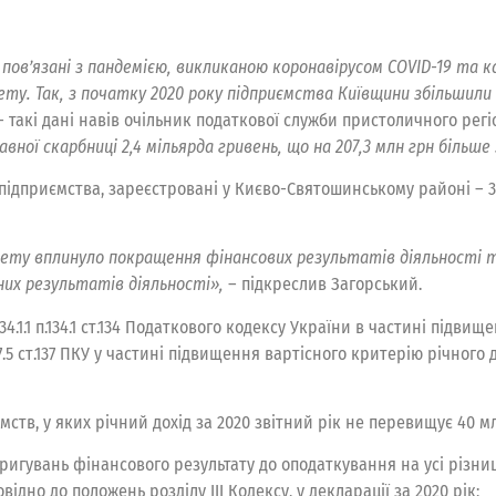
пов’язані з пандемією, викликаною коронавірусом COVID-19 та 
у. Так, з початку 2020 року підприємства Київщини збільшили
 такі дані навів очільник податкової служби пристоличного рег
вної скарбниці 2,4 мільярда гривень, що на 207,3 млн грн більше
підприємства, зареєстровані у Києво-Святошинському районі – 307
ету вплинуло покращення фінансових результатів діяльності 
них результатів діяльності»,
– підкреслив Загорський.
4.1.1 п.134.1 ст.134 Податкового кодексу України в частині підви
37.5 ст.137 ПКУ у частині підвищення вартісного критерію річного
тв, у яких річний дохід за 2020 звітний рік не перевищує 40 млн
игувань фінансового результату до оподаткування на усі різниці
ідно до положень розділу ІІІ Кодексу, у декларації за 2020 рік;