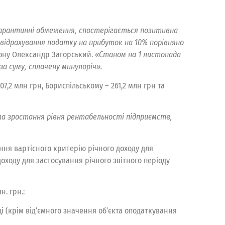
карантинні обмеження, спостерігається позитивна
 відрахування податку на прибуток на 10% порівняно
іону Олександр Загорський.
«Станом на 1 листопада
 за суму, сплачену минулоріч».
,2 млн грн, Бориспільському – 261,2 млн грн та
та зростання рівня рентабельності підприємств,
щення вартісного критерію річного доходу для
 доходу для застосування річного звітного періоду
. грн.:
 (крім від’ємного значення об’єкта оподаткування