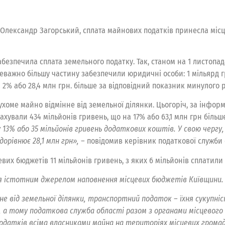
Олександр Загорський, сплата майнових податків принесла місц
безпечила сплата земельного податку. Так, станом на 1 листопа
еважно більшу частину забезпечили юридичні особи: 1 мільярд гр
а 2% або 28,4 млн грн. більше за відповідний показник минулого р
хоме майно відмінне від земельної ділянки. Цьогоріч, за інфор
ували 434 мільйонів гривень, що на 17% або 63,1 млн грн більше
у 13% або 35 мільйонів гривень додаткових коштів. У свою чергу,
орівнює 28,1 млн грн», –
повідомив керівник податкової служби 
вих бюджетів 11 мільйонів гривень, з яких 6 мільйонів сплатили 
я істотним джерелом наповнення місцевих бюджетів Київщини.
не від земельної ділянки, транспортний податок – їхня сукупніс
а тому податкова служба області разом з органами місцевого
датків всіма власниками майна на територіях місцевих громад