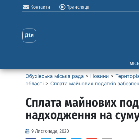
Контакти
Трансляції
МІС
Обухівська міська рада
>
Новини
>
Територі
області
>
Сплата майнових податків забезпе
Сплата майнових под
надходження на суму 
9 Листопада, 2020