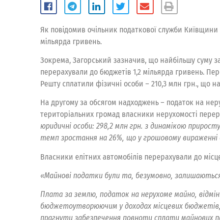
Як повідомив очільник податкової служби Київщини 
мільярда гривень.
Зокрема, Загорський зазначив, що найбільшу суму за
перерахували до бюджетів 1,2 мільярда гривень. Пер
Решту сплатили фізичні особи – 210,3 млн грн., що н
На другому за обсягом надходжень – податок на неру
територіальних громад власники нерухомості перерах
юридичні особи: 298,2 млн грн. з динамікою прирост
темп зростання на 26%, що у грошовому вираженні д
Власники елітних автомобілів перерахували до місце
«Майнові податки були та, безумовно, залишаютьс
Плата за землю, податок на нерухоме майно, відмін
бюджетоутворюючим у доходах місцевих бюджетів, 
прагнути забезпечення повноти сплати майнових по