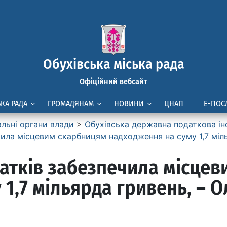
Обухівська міська рада
Офіційний вебсайт
ЬКА РАДА
ГРОМАДЯНАМ
НОВИНИ
ЦНАП
Е-ПОС
альні органи влади
>
Обухівська державна податкова ін
чила місцевим скарбницям надходження на суму 1,7 міл
атків забезпечила місце
1,7 мільярда гривень, – 