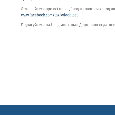
Дізнавайтеся про всі новації податкового законодавс
www.facebook.com/tax.kyiv.oblast
Підписуйтеся на telegram-канал Державної податко