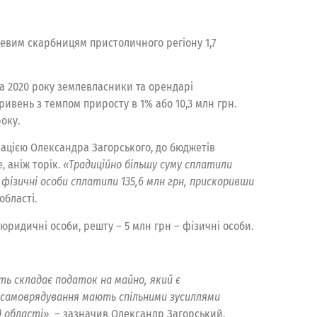
евим скарбницям пристоличного регіону 1,7
да 2020 року землевласники та орендарі
ивень з темпом приросту в 1% або 10,3 млн грн.
оку.
мацією Олександра Загорського, до бюджетів
, аніж торік.
«Традиційно більшу суму сплатили
 фізичні особи сплатили 135,6 млн грн, прискоривши
області.
юридичні особи, решту – 5 млн грн – фізичні особи.
ть складає податок на майно, який є
 самоврядування мають спільними зусиллями
 області»,
– зазначив Олександр Загорський.