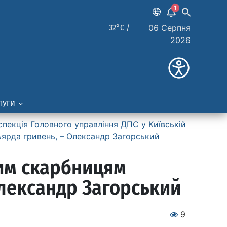
1
32°C /
06 Серпня
2026
ЛУГИ
спекція Головного управління ДПС у Київській
ьярда гривень, – Олександр Загорський
вим скарбницям
Олександр Загорський
9