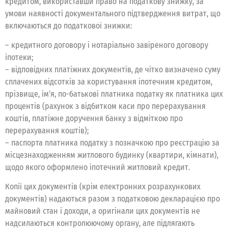
кредитом, використавши право на податкову знижку, за
умови наявності документального підтвердження витрат, що
включаються до податкової знижки:
– кредитного договору і нотаріально завіреного договору
іпотеки;
– відповідних платіжних документів, де чітко визначено суму
сплачених відсотків за користування іпотечним кредитом,
прізвище, ім’я, по-батькові платника податку як платника цих
процентів (рахунок з відбитком каси про перерахування
коштів, платіжне доручення банку з відміткою про
перерахування коштів);
– паспорта платника податку з позначкою про реєстрацію за
місцезнаходженням житлового будинку (квартири, кімнати),
щодо якого оформлено іпотечний житловий кредит.
Копії цих документів (крім електронних розрахункових
документів) надаються разом з податковою декларацією про
майновий стан і доходи, а оригінали цих документів не
надсилаються контролюючому органу, але підлягають