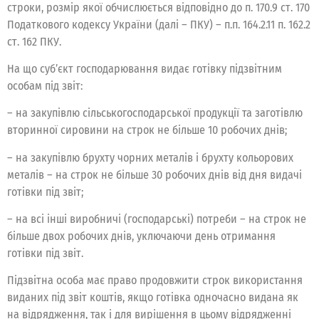
строки, розмір якої обчислюється відповідно до п. 170.9 ст. 170
Податкового кодексу України (далі – ПКУ) – п.п. 164.2.11 п. 162.2
ст. 162 ПКУ.
На що суб’єкт господарювання видає готівку підзвітним
особам під звіт:
– на закупівлю сільськогосподарської продукції та заготівлю
вторинної сировини на строк не більше 10 робочих днів;
– на закупівлю брухту чорних металів і брухту кольорових
металів – на строк не більше 30 робочих днів від дня видачі
готівки під звіт;
– на всі інші виробничі (господарські) потреби – на строк не
більше двох робочих днів, уключаючи день отримання
готівки під звіт.
Підзвітна особа має право продовжити строк використання
виданих під звіт коштів, якщо готівка одночасно видана як
на відрядження, так і для вирішення в цьому відрядженні