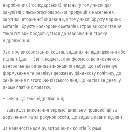
виробничих (господарських) питань (у тому числі для
закупівлі сільськогосподарської продукції в населення,
заготівлі вторинної сировини, у тому числі брухту чорних
металів і брухту кольорових металів). Строк використання
такої готівки продовжується до завершення строку
відрядження.
Звіт про використання коштів, виданих на відрядження або
під звіт (далі – Звіт), подається за формою, встановленою
центральним органом виконавчої влади, що забезпечує
формування та реалізує державну фінансову політику, до
закінчення п’ятого банківського дня, що настає за днем, у
якому платник податку:
– завершує таке відрядження;
– завершує виконання окремої цивільно-правової дії за
дорученням та за рахунок особи, що видала кошти під звіт.
За наявності надміру витрачених коштів їх сума