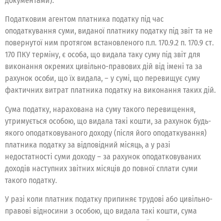
документами).
Податковим агентом платника податку під час
оподаткування суми, виданої платнику податку під звіт та не
повернутої ним протягом встановленого п.п. 170.9.2 п. 170.9 ст.
170 ПКУ терміну, є особа, що видала таку суму під звіт для
виконання окремих цивільно-правових дій від імені та за
рахунок особи, що їх видала, – у сумі, що перевищує суму
фактичних витрат платника податку на виконання таких дій.
Сума податку, нарахована на суму такого перевищення,
утримується особою, що видала такі кошти, за рахунок будь-
якого оподатковуваного доходу (після його оподаткування)
платника податку за відповідний місяць, а у разі
недостатності суми доходу – за рахунок оподатковуваних
доходів наступних звітних місяців до повної сплати суми
такого податку.
У разі коли платник податку припиняє трудові або цивільно-
правові відносини з особою, що видала такі кошти, сума