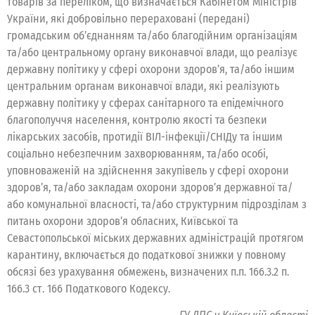
товарів за переліком, що визначається Кабінетом Міністрів
України, які добровільно перераховані (передані)
громадським об’єднанням та/або благодійним організаціям
та/або центральному органу виконавчої влади, що реалізує
державну політику у сфері охорони здоров’я, та/або іншим
центральним органам виконавчої влади, які реалізують
державну політику у сферах санітарного та епідемічного
благополуччя населення, контролю якості та безпеки
лікарських засобів, протидії ВІЛ-інфекції/СНІДу та іншим
соціально небезпечним захворюванням, та/або особі,
уповноваженій на здійснення закупівель у сфері охорони
здоров’я, та/або закладам охорони здоров’я державної та/
або комунальної власності, та/або структурним підрозділам з
питань охорони здоров’я обласних, Київської та
Севастопольської міських державних адміністрацій протягом
карантину, включається до податкової знижки у повному
обсязі без урахування обмежень, визначених п.п. 166.3.2 п.
166.3 ст. 166 Податкового Кодексу.