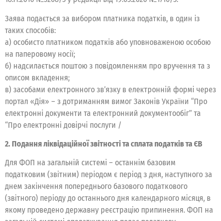
Заява подається за вибором платника податків, в один із
таких способів:
а) особисто платником податків або уповноваженою особою
на паперовому носії;
б) надсилається поштою з повідомленням про вручення та з
описом вкладення;
в) засобами електронного зв’язку в електронній формі через
портал «Дія» – з дотриманням вимог Законів України “Про
електронні документи та електронний документообіг” та
“Про електронні довірчі послуги /
2. Подання ліквідаційної звітності та сплата податків та ЄВ
Для ФОП на загальній системі – останнім базовим
податковим (звітним) періодом є період з дня, наступного за
днем закінчення попереднього базового податкового
(звітного) періоду до останнього дня календарного місяця, в
якому проведено державну реєстрацію припинення. ФОП на