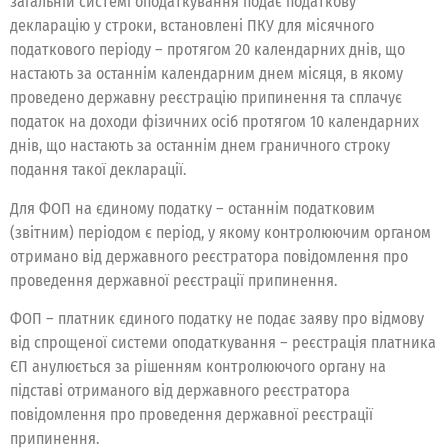
загальній системі оподаткування подає податкову
декларацію у строки, встановлені ПКУ для місячного
податкового періоду – протягом 20 календарних днів, що
настають за останнім календарним днем місяця, в якому
проведено державну реєстрацію припинення та сплачує
податок на доходи фізичних осіб протягом 10 календарних
днів, що настають за останнім днем граничного строку
подання такої декларації.
Для ФОП на єдиному податку – останнім податковим
(звітним) періодом є період, у якому контролюючим органом
отримано від державного реєстратора повідомлення про
проведення державної реєстрації припинення.
ФОП – платник єдиного податку не подає заяву про відмову
від спрощеної системи оподаткування – реєстрація платника
ЄП анулюється за рішенням контролюючого органу на
підставі отриманого від державного реєстратора
повідомлення про проведення державної реєстрації
припинення.