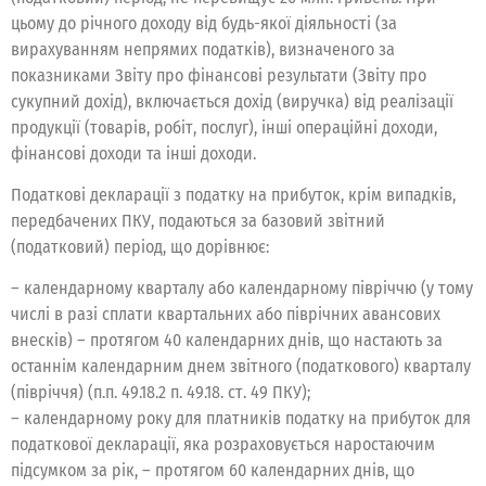
цьому до річного доходу від будь-якої діяльності (за
вирахуванням непрямих податків), визначеного за
показниками Звіту про фінансові результати (Звіту про
сукупний дохід), включається дохід (виручка) від реалізації
продукції (товарів, робіт, послуг), інші операційні доходи,
фінансові доходи та інші доходи.
Податкові декларації з податку на прибуток, крім випадків,
передбачених ПКУ, подаються за базовий звітний
(податковий) період, що дорівнює:
– календарному кварталу або календарному півріччю (у тому
числі в разі сплати квартальних або піврічних авансових
внесків) – протягом 40 календарних днів, що настають за
останнім календарним днем звітного (податкового) кварталу
(півріччя) (п.п. 49.18.2 п. 49.18. ст. 49 ПКУ);
– календарному року для платників податку на прибуток для
податкової декларації, яка розраховується наростаючим
підсумком за рік, – протягом 60 календарних днів, що