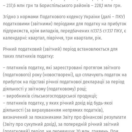
– 237,6 млн грн та Бориспільського районів – 228,1 млн грн.
Згідно з нормами Податкового кодексу України (далі – ПКУ)
податковими (звітними) періодами для податку на прибуток
підприємств, крім випадків, передбачених п.137.5 ст.137 ПКУ, є
календарні: квартал, півріччя, три квартали, рік.
Річний податковий (звітний) період встановлюється для
таких платників податку:
– платників податку, які зареєстровані протягом звітного
(податкового) року (новостворені), що сплачують податок на
прибуток на підставі річної податкової декларації за період
діяльності у звітному (податковому) році;
– виробників сільськогосподарської продукції;
– платників податку, у яких річний дохід від будь-якої
діяльності (за вирахуванням непрямих податків),
визначений за показниками Звіту про фінансові результати
(Звіту про сукупний дохід), за попередній річний звітний
(податковий) період, не перевищує 20 млн. гривень. При