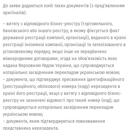
До заяви додаються копії таких документів (з пред’явленням
оригіналів):
– витягу з відповідного бізнес-реєстру (торговельного,
банківського або іншого реєстру, в якому фіксується факт
державної реєстрації компанії, організації), виданого в країні
реєстрації іноземної компанії, організації та легалізованого в
установленому порядку, якщо інше не передбачено
міжнародними договорами, згода на обов’язковість яких
надана Верховною Радою України, що супроводжується
нотаріально засвідченим перекладом українською мовою;
– документа, що підтверджує присвоєння ідентифікаційного
(реєстраційного, облікового) номера (коду) нерезидента в
країні його реєстрації, якщо у витягу з відповідного бізнес-
реєстру не зазначені відомості про такий номер (код), що
супроводжується нотаріально засвідченим перекладом
українською мовою;
– документа, яким підтверджуються повноваження
представника нерезидента.