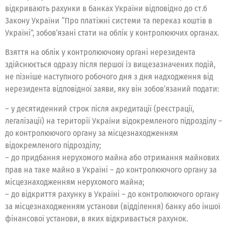
відкривають рахунки в банках України відповідно до ст.6
Закону України “Про платіжні системи та переказ коштів в
Україні”, зобов’язані стати на облік у контролюючих органах.
Взяття на облік у контролюючому органі нерезидента
здійснюється одразу після першої із вищезазначених подій,
не пізніше наступного робочого дня з дня надходження від
нерезидента відповідної заяви, яку він зобов’язаний подати:
– у десятиденний строк після акредитації (реєстрації,
легалізації) на території України відокремленого підрозділу –
до контролюючого органу за місцезнаходженням
відокремленого підрозділу;
– до придбання нерухомого майна або отримання майнових
прав на таке майно в Україні – до контролюючого органу за
місцезнаходженням нерухомого майна;
– до відкриття рахунку в Україні – до контролюючого органу
за місцезнаходженням установи (відділення) банку або іншої
фінансової установи, в яких відкривається рахунок.