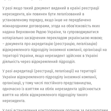
У разі якщо такий документ виданий в країні реєстрації
нерезидента, він повинен бути легалізований в
установленому порядку, якщо інше не передбачено
міжнародними договорами, згода на обов’язковість яких
надана Верховною Радою України, та супроводжуватися
нотаріально засвідченим перекладом українською мовою;
– документа про акредитацію (реєстрацію, легалізацію)
відокремленого підрозділу іноземної компанії, організації на
території України, якщо нерезидент здійснює в Україні
діяльність через відокремлений підрозділ.
У разі акредитації (реєстрації, легалізації) на території
України відокремленого підрозділу іноземної компанії,
організації, у тому числі постійного представництва,
одночасно із взяттям на облік нерезидента здійснюється
взяття на облік відокремленого підрозділу такого
нерезидента.
У разі встановлення контролюючим органом за результатами