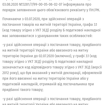
03.08.2020 №3281/7/99-00-05-06-02-07 інформувала про
порядок заповнення цього обов’язкового реквізиту у ПН/РК.
Починаючи з 03.07.2020, при здійсненні операцій з
постачання товарів на митній території України, графа 3.1
(код товару згідно з УКТ ЗЕД) розділу Б податкової накладної
має заповнюватися з урахуванням таких особливостей:
-у разі здійснення операції з постачання товару, придбаного
на митній території України або ввезеного на митну
територію України до 02.07.2020 (включно), у графі 3.1 (код
товару згідно з УКТ ЗЕД) розділу Б податкової накладної
зазначається код відповідного товару згідно з УКТ ЗЕД (версії
2012 року), що був вказаний у митній декларації, оформленій
при його ввезенні на митну територію України або у
податковій накладній, отриманій від постачальника при
придбанні такого товару;
-у разі здійснення операції з постачання товару, придбаного
на митній території України або ввезеного на митну