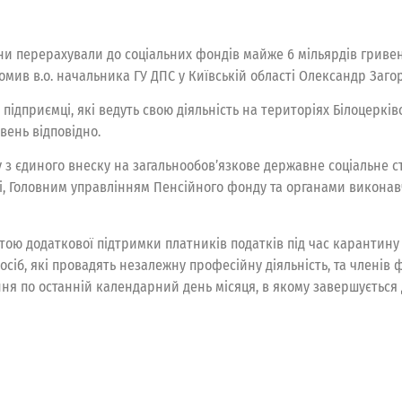
ни перерахували до соціальних фондів майже 6 мільярдів гривен
омив в.о. начальника ГУ ДПС у Київській області Олександр Заго
ідприємці, які ведуть свою діяльність на територіях Білоцерківс
вень відповідно.
з єдиного внеску на загальнообов’язкове державне соціальне с
ті, Головним управлінням Пенсійного фонду та органами виконавч
метою додаткової підтримки платників податків під час карантин
 осіб, які провадять незалежну професійну діяльність, та членів
ння по останній календарний день місяця, в якому завершується