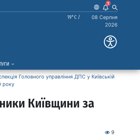
1
19°C /
08 Серпня
2026
ЛУГИ
спекція Головного управління ДПС у Київській
0 року
тники Київщини за
9