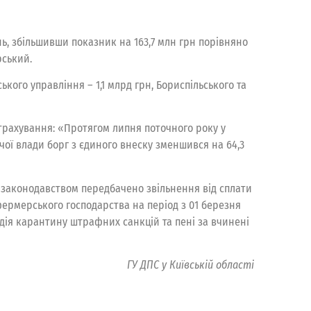
ь, збільшивши показник на 163,7 млн грн порівняно
рський.
ького управління – 1,1 млрд грн, Бориспільського та
трахування: «Протягом липня поточного року у
ої влади борг з єдиного внеску зменшився на 64,3
у законодавством передбачено звільнення від сплати
 фермерського господарства на період з 01 березня
 дія карантину штрафних санкцій та пені за вчинені
ГУ ДПС у Київській області