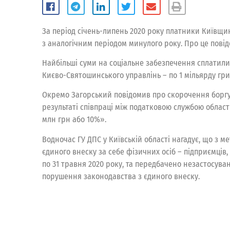
За період січень-липень 2020 року платники Київщи
з аналогічним періодом минулого року. Про це повід
Найбільші суми на соціальне забезпечення сплатили п
Києво-Святошинського управлінь – по 1 мільярду гри
Окремо Загорський повідомив про скорочення боргу 
результаті співпраці між податковою службою облас
млн грн або 10%».
Водночас ГУ ДПС у Київській області нагадує, що з 
єдиного внеску за себе фізичних осіб – підприємців,
по 31 травня 2020 року, та передбачено незастосува
порушення законодавства з єдиного внеску.