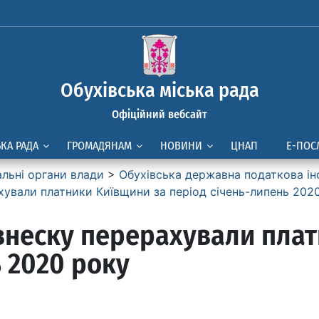
Обухівська міська рада
Офіційний вебсайт
ЬКА РАДА
ГРОМАДЯНАМ
НОВИНИ
ЦНАП
Е-ПОС
альні органи влади
>
Обухівська державна податкова ін
хували платники Київщини за період січень-липень 202
 внеску перерахували пла
 2020 року