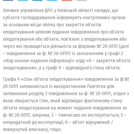
Головне управління ДПС у Київській області нагадує, що
суб’єкти господарювання інформують контролюючі органи
за основним місце обліку про закриття об’єктів
оподаткування шляхом подання повідомлення про об’єкти
оподаткування або об’єкти, пов’язані з оподаткуванням або
через які провадиться діяльність за формою № 20-ОПП (далі
– повідомлення за ф. № 20-ОПП) із зазначенням у графі 2
«Код ознаки надання інформації» коду «6 – закриття об’єкта
оподаткування», а у графі 9 – відповідного стану об’єкта.
Графа 9 «Стан об’єкта оподаткування» повідомлення за ф.№
20-ОПП заповнюється із використанням Пам’ятки для
заповнення розділу 3 повідомлення за ф. № 20-ОПП, згідно з
якою обирається стан, який відповідає фактичному стану
об’єкта оподаткування на момент подання повідомлення за
ф. № 20-ОПП, зокрема, 3 – тимчасово не експлуатується, 5 –
непридатний до експлуатації, 6 – об’єкт відчужений /
повернутий власнику, тощо.