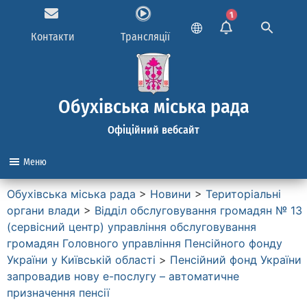
1
Контакти
Трансляції
Обухівська міська рада
Офіційний вебсайт
Меню
Обухівська міська рада
>
Новини
>
Територіальні
органи влади
>
Вiддiл обслуговування громадян № 13
(сервiсний центр) управління обслуговування
громадян Головного управлiння Пенсiйного фонду
України у Київськiй областi
>
Пенсійний фонд України
запровадив нову е-послугу – автоматичне
призначення пенсії