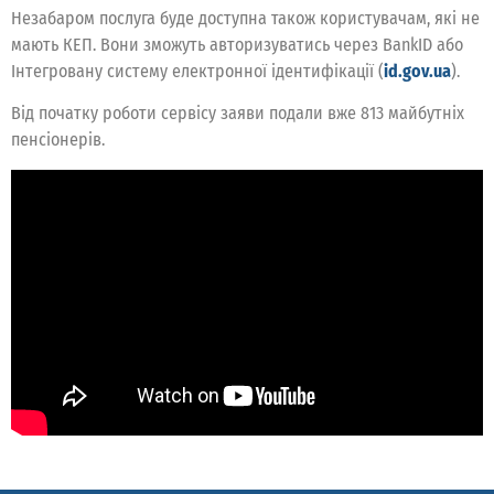
Незабаром послуга буде доступна також користувачам, які не
мають КЕП. Вони зможуть авторизуватись через BankID або
Інтегровану систему електронної ідентифікації (
id.gov.ua
).
Від початку роботи сервісу заяви подали вже 813 майбутніх
пенсіонерів.