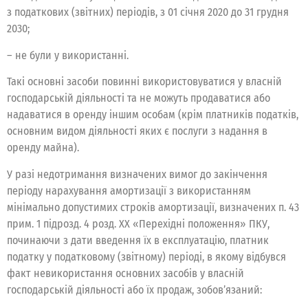
з податкових (звітних) періодів, з 01 січня 2020 до 31 грудня
2030;
– не були у використанні.
Такі основні засоби повинні використовуватися у власній
господарській діяльності та не можуть продаватися або
надаватися в оренду іншим особам (крім платників податків,
основним видом діяльності яких є послуги з надання в
оренду майна).
У разі недотримання визначених вимог до закінчення
періоду нарахування амортизації з використанням
мінімально допустимих строків амортизації, визначених п. 43
прим. 1 підрозд. 4 розд. ХХ «Перехідні положення» ПКУ,
починаючи з дати введення їх в експлуатацію, платник
податку у податковому (звітному) періоді, в якому відбувся
факт невикористання основних засобів у власній
господарській діяльності або їх продаж, зобов’язаний: