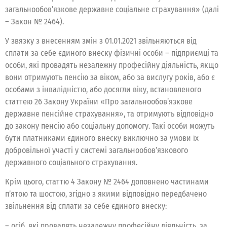
загальнообов’язкове державне соціальне страхування» (далі
– Закон № 2464).
У звязку з внесенням змін з 01.01.2021 звільняються від
сплати за себе єдиного внеску фізичні особи – підприємці та
особи, які провадять незалежну професійну діяльність, якщо
вони отримують пенсію за віком, або за вислугу років, або є
особами з інвалідністю, або досягли віку, встановленого
статтею 26 Закону України «Про загальнообов’язкове
державне пенсійне страхування», та отримують відповідно
до закону пенсію або соціальну допомогу. Такі особи можуть
бути платниками єдиного внеску виключно за умови їх
добровільної участі у системі загальнообов’язкового
державного соціального страхування.
Крім цього, статтю 4 Закону № 2464 доповнено частинами
п’ятою та шостою, згідно з якими відповідно передбачено
звільнення від сплати за себе єдиного внеску:
– осіб, які провадять незалежну професійну діяльність, за