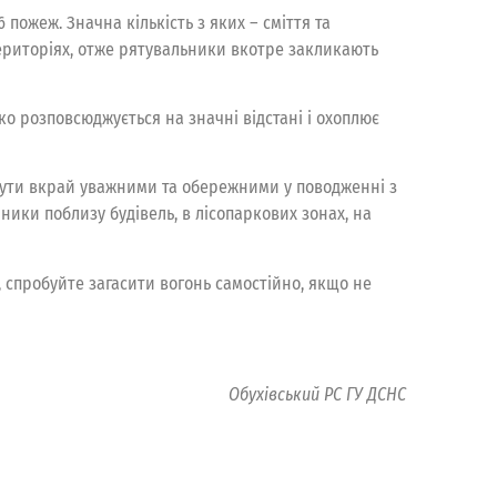
 пожеж. Значна кількість з яких – сміття та
територіях, отже рятувальники вкотре закликають
о розповсюджується на значні відстані і охоплює
 бути вкрай уважними та обережними у поводженні з
ники поблизу будівель, в лісопаркових зонах, на
, спробуйте загасити вогонь самостійно, якщо не
Обухівський РС ГУ ДСНС