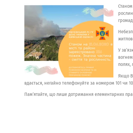
Станом 
рослин
громад
Небезп
житлові
У зв’я
вогнем
полях, 
Якщо В
вдається, негайно телефонуйте за номером 101 чи 10
Пам’ятайте, що лише дотримання елементарних прави