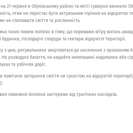
на 21 червня в Обухівському районі та місті сумарно виникло 356
ність, отже не перестає бути актуальним горіння на відкритих 
ян не спалювати сміття та рослинність.
ека таких пожеж полягає в тому, що поривами вітру вогонь швидк
 будинки, господарчі споруди та гектари відкритої території.
зку з цим, рятувальники звертаються до населення з проханням
. Не розводьте багаття, не кидайте непогашені недопалки або сір
луках та узбіччях доріг.
и помітили загорання сміття чи сухостою на відкритій території
2.
л пожежної безпеки застереже від трагічних наслідків.