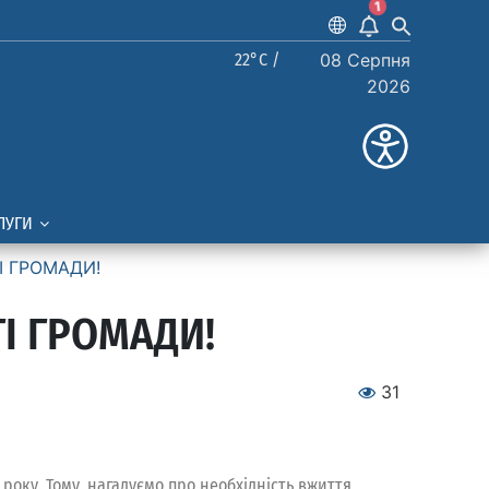
1
22°C /
08 Серпня
2026
ЛУГИ
І ГРОМАДИ!
І ГРОМАДИ!
31
року. Тому, нагадуємо про необхідність вжиття