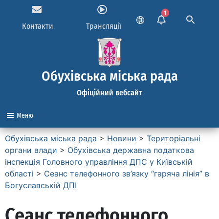
1
Контакти
Трансляції
Обухівська міська рада
Офіційний вебсайт
Меню
Обухівська міська рада
>
Новини
>
Територіальні
органи влади
>
Обухівська державна податкова
інспекція Головного управління ДПС у Київській
області
>
Сеанс телефонного зв’язку “гаряча лінія” в
Богуславській ДПІ
Сеанс телефонного