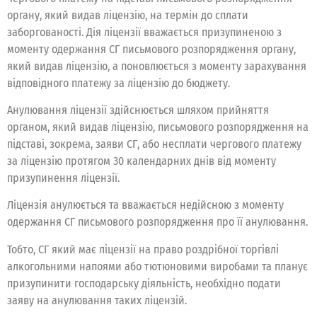
органу, який видав ліцензію, на термін до сплати
заборгованості. Дія ліцензії вважається призупиненою з
моменту одержання СГ письмового розпорядження органу,
який видав ліцензію, а поновлюється з моменту зарахування
відповідного платежу за ліцензію до бюджету.
Анулювання ліцензії здійснюється шляхом прийняття
органом, який видав ліцензію, письмового розпорядження на
підставі, зокрема, заяви СГ, або несплати чергового платежу
за ліцензію протягом 30 календарних днів від моменту
призупинення ліцензії.
Ліцензія анулюється та вважається недійсною з моменту
одержання СГ письмового розпорядження про її анулювання.
Тобто, СГ який має ліцензії на право роздрібної торгівлі
алкогольними напоями або тютюновими виробами та планує
призупинити господарську діяльність, необхідно подати
заяву на анулювання таких ліцензій.