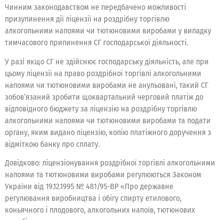
Чинним законодавством не передбачено можливості
призупинення дії ліцензії на роздрібну торгівлю
алкогольними напоями чи тютюновими виробами у випадку
тимчасового припинення СГ господарської діяльності.
У разі якщо СГ не здійснює господарську діяльність, але при
цьому ліцензії на право роздрібної торгівлі алкогольними
напоями чи тютюновими виробами не анульовані, такий СГ
зобов’язаний зробити щоквартальний черговий платіж до
відповідного бюджету за ліцензію на роздрібну торгівлю
алкогольними напоями чи тютюновими виробами та подати
органу, яким видано ліцензію, копію платіжного доручення з
відміткою банку про сплату.
Довідково: ліцензіонування роздрібної торгівлі алкогольними
напоями та тютюновими виробами регулюються Законом
України від 19.12.1995 № 481/95-ВР «Про державне
регулювання виробництва і обігу спирту етилового,
коньячного і плодового, алкогольних напоїв, тютюнових