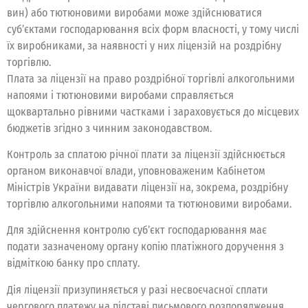
вин) або тютюновими виробами може здійснюватися
суб’єктами господарювання всіх форм власності, у тому числі
їх виробниками, за наявності у них ліцензій на роздрібну
торгівлю.
Плата за ліцензії на право роздрібної торгівлі алкогольними
напоями і тютюновими виробами справляється
щоквартально рівними частками і зараховується до місцевих
бюджетів згідно з чинним законодавством.
Контроль за сплатою річної плати за ліцензії здійснюється
органом виконавчої влади, уповноваженим Кабінетом
Міністрів України видавати ліцензії на, зокрема, роздрібну
торгівлю алкогольними напоями та тютюновими виробами.
Для здійснення контролю суб’єкт господарювання має
подати зазначеному органу копію платіжного доручення з
відміткою банку про сплату.
Дія ліцензії призупиняється у разі несвоєчасної сплати
чергового платежу на підставі письмового розпорядження