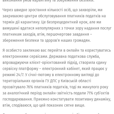
виконання умов карантину та збереження безпеки.
Через швидке зростання кількості осіб, що захворіли, ми
закриваємо центри обслуговування платників податків на
термін дії карантину. Це безпрецедентний крок, але ми
вимушені вдатися непопулярних з точки зору надання послуг
платникам заходів, втім, першочергове завдання –
збереження безпеки та здоров’я наших громадян.
Я особисто закликаю вас перейти в онлайн та користуватись
електронними сервісами. Державна податкова служба,
впроваджуючи клієнт-орієнтований підхід, створила єдину
сервісну платформу – електронний кабінет, який працює у
режимі 24/7. У січні-лютому в електронному вигляді до
територіальних органів ГУ ДПС у Київській області
прозвітувало 76% платників податків, тоді як минулого року
за аналогічний період онлайн-звітність подали 71% суб’єктів
господарювання. Приємно констатувати позитивну динаміку,
втім, сподіваюся, що цей показник сягне вище.