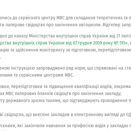
ючись до сервісного центру МВС для складання теоретичних та п
ти паперове свідоцтво про закінчення автошколи. Відтепер за
ідно до наказу Міністерства внутрішніх справ України від 21 лют
ерства внутрішніх справ України від 07 грудня 2009 року № 515»
,
зацію та здійснення моніторингу за підготовкою, перепідготовко
.
еною Інструкцією запроваджено ряд норм, що спрямовані на ст
олами та сервісними центрами МВС.
вки, перепідготовки та підвищення кваліфікації водіїв, зокрема
ах МВС паперових бланків свідоцтв про закінчення закладу;
іту державного зразка такими, що підтверджують проходження пі
аві свідоцтва, що внесене закладом в електронному вигляді до ЄД
ники, які закінчили навчання за професією водія у закладах п