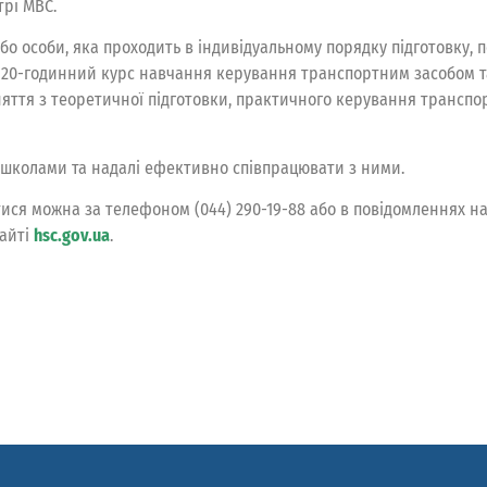
трі МВС.
о особи, яка проходить в індивідуальному порядку підготовку, п
лі 20-годинний курс навчання керування транспортним засобом 
няття з теоретичної підготовки, практичного керування транспо
ошколами та надалі ефективно співпрацювати з ними.
ися можна за телефоном (044) 290-19-88 або в повідомленнях н
сайті
hsc.gov.ua
.