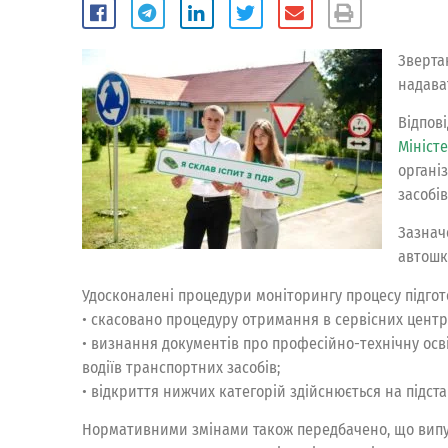
Зверта
надава
Відпов
Мініст
органі
засобів
Зазнач
автошк
Удосконалені процедури моніторингу процесу підгото
• скасовано процедуру отримання в сервісних центр
• визнання документів про професійно-технічну осв
водіїв транспортних засобів;
• відкриття нижчих категорій здійснюється на підст
Нормативними змінами також передбачено, що випуск