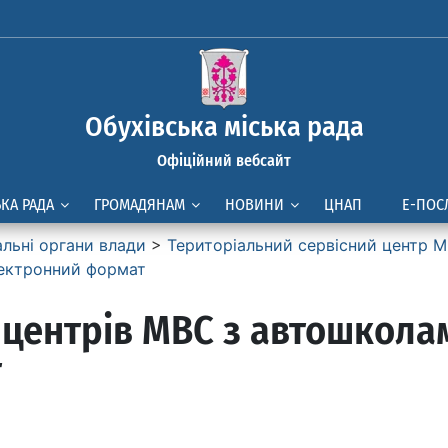
Обухівська міська рада
Офіційний вебсайт
ЬКА РАДА
ГРОМАДЯНАМ
НОВИНИ
ЦНАП
Е-ПОС
альні органи влади
>
Територіальний сервісний центр М
лектронний формат
 центрів МВС з автошкола
т