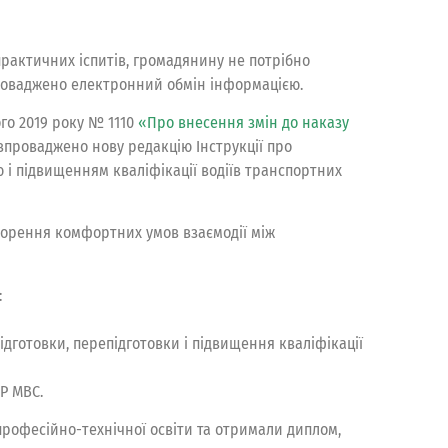
рактичних іспитів, громадянину не потрібно
проваджено електронний обмін інформацією.
ого 2019 року № 1110
«Про внесення змін до наказу
 впроваджено нову редакцію Інструкції про
ю і підвищенням кваліфікації водіїв транспортних
ворення комфортних умов взаємодії між
:
дготовки, перепідготовки і підвищення кваліфікації
Р МВС.
рофесійно-технічної освіти та отримали диплом,