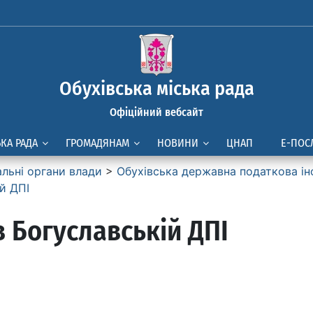
Обухівська міська рада
Офіційний вебсайт
ЬКА РАДА
ГРОМАДЯНАМ
НОВИНИ
ЦНАП
Е-ПОС
альні органи влади
>
Обухівська державна податкова ін
й ДПІ
 Богуславській ДПІ