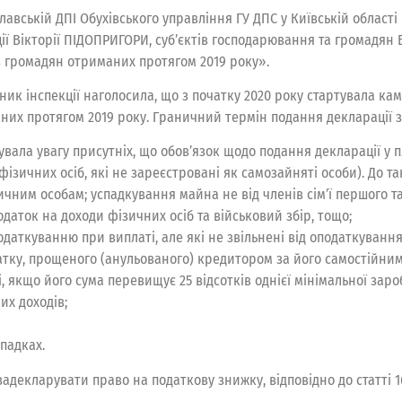
славській ДПІ Обухівського управління ГУ ДПС у Київській облас
ції Вікторії ПІДОПРИГОРИ, суб’єктів господарювання та громадян
в громадян отриманих протягом 2019 року».
ник інспекції наголосила, що з початку 2020 року стартувала к
них протягом 2019 року. Граничний термін подання декларації за 
увала увагу присутніх, що обов’язок щодо подання декларації у 
 фізичних осіб, які не зареєстровані як самозайняті особи). До 
ним особам; успадкування майна не від членів сім’ї першого та
аток на доходи фізичних осіб та військовий збір, тощо;
податкуванню при виплаті, але які не звільнені від оподаткування.
датку, прощеного (анульованого) кредитором за його самостійни
 якщо його сума перевищує 25 відсотків однієї мінімальної зароб
их доходів;
падках.
задекларувати право на податкову знижку, відповідно до статті 