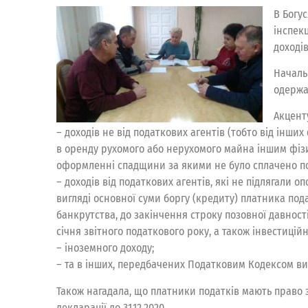
В Богу
інспек
доході
Началь
одержа
Акцент
– доходів не від податкових агентів (тобто від інших
в оренду рухомого або нерухомого майна іншим фізич
оформленні спадщини за якими не було сплачено под
– доходів від податкових агентів, які не підлягали о
вигляді основної суми боргу (кредиту) платника по
банкрутства, до закінчення строку позовної давності,
січня звітного податкового року, а також інвестиційн
– іноземного доходу;
– та в інших, передбачених Податковим Кодексом ви
Також нагадала, що платники податків мають право 
декларації до 31.12.2020.