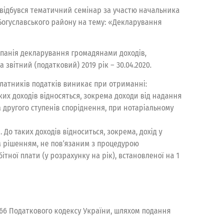
ті відбувся тематичний семінар за участю начальника
 Богуславського району на тему: «Декларування
ампанія декларування громадянами доходів,
звітний (податковий) 2019 рік – 30.04.2020.
платників податків виникає при отриманні:
таких доходів відносяться, зокрема доходи від надання
 другого ступенів споріднення, при нотаріальному
 До таких доходів відноситься, зокрема, дохід у
м рішенням, не пов’язаним з процедурою
ітної плати (у розрахунку на рік), встановленої на 1
166 Податкового кодексу України, шляхом подання