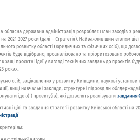
а обласна державна адміністрація розробляє План заходів з реалі
 на 2021-2027 роки (далі – Стратегія). Найважливішим етапом цієї 
льного розвитку області (юридичних та фізичних осіб), що дозво
роєктів буде відібрано, проаналізовано та пріоритезовано робочо
 кращі проєктні ідеї у вигляді технічних завдань до проєктів буду
23 роках.
ємо осіб, зацікавлених у розвитку Київщини, наукові установи та
зації, вищі навчальні заклади, структурні підрозділи облдержадм
нувати ідею(ї) проекту(ів), які дозволять реалізувати
завдання С
тивні цілі та завдання Стратегії розвитку Київської області на 
ністрації
 критеріям:
ня суспільної вигоди.