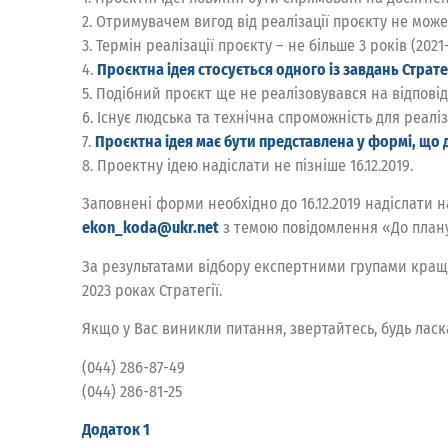
2. Отримувачем вигод від реалізації проєкту не мож
3. Термін реалізації проєкту – не більше 3 років (2021
4.
Проєктна ідея стосується одного із завдань Стратег
5. Подібний проєкт ще не реалізовувався на відповід
6. Існує людська та технічна спроможність для реаліз
7.
Проєктна ідея має бути представлена у формі, що д
8. Проектну ідею надіслати не пізніше 16.12.2019.
Заповнені форми необхідно до 16.12.2019 надіслати 
ekon_koda@ukr.net
з темою повідомлення «До плану з
За результатами відбору експертними групами кращі п
2023 роках Стратегії.
Якщо у Вас виникли питання, звертайтесь, будь ласка
(044) 286-87-49
(044) 286-81-25
Додаток 1