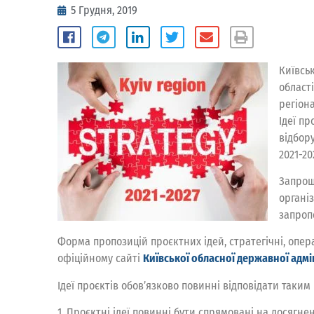
5 Грудня, 2019
Київськ
області
регіона
Ідеї п
відбору
2021-20
Запрошу
органі
запропо
Форма пропозицій проєктних ідей, стратегічні, опера
офіційному сайті
Київської обласної державної адмі
Ідеї проєктів обов’язково повинні відповідати таким
1. Проєктні ідеї повинні бути спрямовані на досягнен