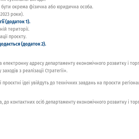
е бути окрема фізична або юридична особа.
-2023 роки).
ії (додаток 1).
ній території.
ації проєкту.
одається (додаток 2).
на електронну адресу департаменту економічного розвитку і торг
аходів з реалізації Стратегії».
роєктні ідеї увійдуть до технічних завдань на проєкти регіональ
, до контактних осіб департаменту економічного розвитку і торгі