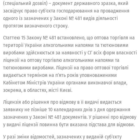
(спеціальний дозвіл) – документ державного зразка, який
засвідчує право суб’єкта господарювання на провадження
одного із зазначених у Законі № 481 видів діяльності
протягом визначеного строку.
Статтею 15 Закону № 481 встановлено, що оптова торгівля на
території України алкогольними напоями та тютюновими
виробами здійснюється за наявності у СГ всіх форм власності
ліцензії на оптову торгівлю алкогольними напоями та
тютюновими виробами. Ліцензії на право оптової торгівлі
видаються терміном на п’ять років уповноваженими
Кабінетом Міністрів України органами виконавчої влади,
зокрема, в областях, місті Києві.
Ліцензія або рішення про відмову в її видачі видається
заявнику не пізніше 10 календарних днів з дня одержання
зазначених у Законі № 481 документів. У рішенні про відмову
у видачі ліцензії повинна бути вказана підстава для відмови.
У разі зміни відомостей, зазначених у виданій суб’єкту