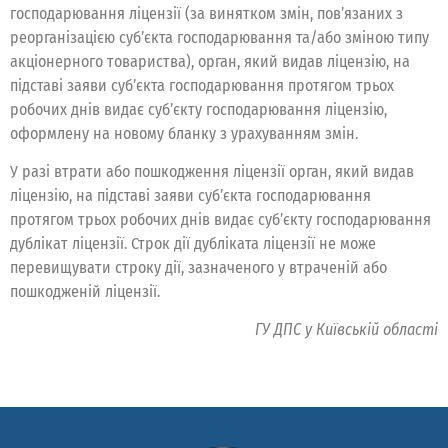
господарювання ліцензії (за винятком змін, пов’язаних з
реорганізацією суб’єкта господарювання та/або зміною типу
акціонерного товариства), орган, який видав ліцензію, на
підставі заяви суб’єкта господарювання протягом трьох
робочих днів видає суб’єкту господарювання ліцензію,
оформлену на новому бланку з урахуванням змін.
У разі втрати або пошкодження ліцензії орган, який видав
ліцензію, на підставі заяви суб’єкта господарювання
протягом трьох робочих днів видає суб’єкту господарювання
дублікат ліцензії. Строк дії дубліката ліцензії не може
перевищувати строку дії, зазначеного у втраченій або
пошкодженій ліцензії.
ГУ ДПС у Київській області