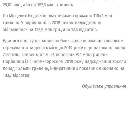
25,10 відс., або на 187,3 млн. гривень.
До Місцевих бюджетів платниками спрямано 1104,1 млн
гривень. У порівнянні із 2018 роком надходження
збільшились на 122,9 млн.грн., або 12,5 відсотків.
Єдиного внеску на загальнообов’язкове державне соціальне
страхування за девять місяців 2019 року перераховано понад
735,1 млн. гривень, в т.ч. за вересень 79,1 млн.гривень.
Порівняно із січнем-вереснем 2018 року надходження зросли
понад 162 млн гривень, індикативний показник виконано на
103,7 відсотка.
Обухівське управління