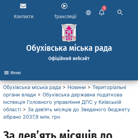
1
Контакти
Трансляції
Обухівська міська рада
Офіційний вебсайт
Меню
Обухівська міська рада
>
Новини
>
Територіальні
органи влади
>
Обухівська державна податкова
інспекція Головного управління ДПС у Київській
області
>
За дев’ять місяців до Зведеного бюджету
зібрано 2037,9 млн. грн
За дев’ять місяців до