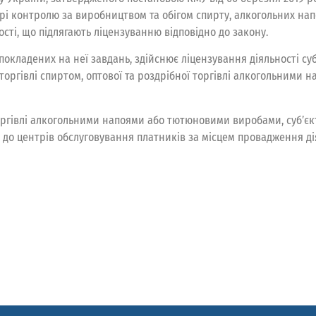
ері контролю за виробництвом та обігом спирту, алкогольних нап
сті, що підлягають ліцензуванню відповідно до закону.
до покладених на неї завдань, здійснює ліцензування діяльності 
 торгівлі спиртом, оптової та роздрібної торгівлі алкогольним
торгівлі алкогольними напоями або тютюновими виробами, суб’єк
бо до центрів обслуговування платників за місцем провадження ді