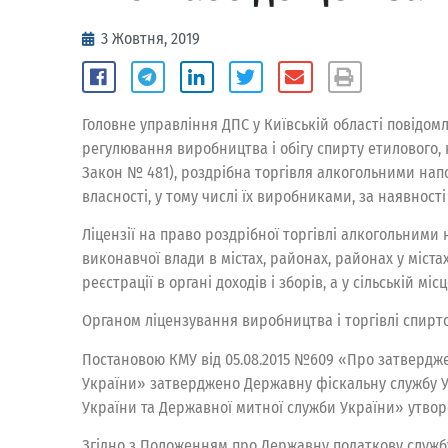
3 Жовтня, 2019
Головне управління ДПС у Київській області повідомл
регулювання виробництва і обігу спирту етилового, 
Закон № 481), роздрібна торгівля алкогольними на
власності, у тому числі їх виробниками, за наявності
Ліцензії на право роздрібної торгівлі алкогольним
виконавчої влади в містах, районах, районах у міста
реєстрації в органі доходів і зборів, а у сільській м
Органом ліцензування виробництва і торгівлі спир
Постановою КМУ від 05.08.2015 №609 «Про затвердже
України» затверджено Державну фіскальну службу Укр
України та Державної митної служби України» утворе
Згідно з Положенням про Державну податкову службу