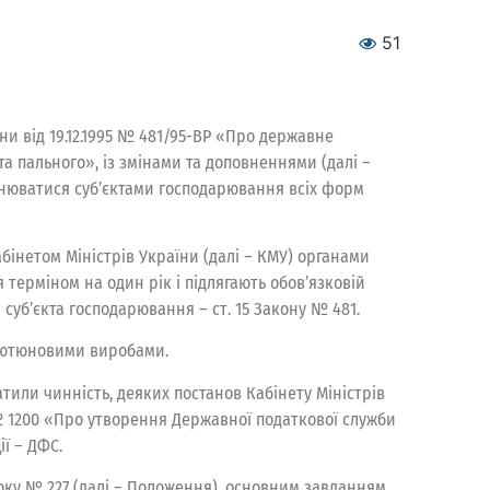
51
їни від 19.12.1995 № 481/95-ВР «Про державне
та пального», із змінами та доповненнями (далі –
снюватися суб’єктами господарювання всіх форм
інетом Міністрів України (далі – КМУ) органами
я терміном на один рік і підлягають обов’язковій
лі суб’єкта господарювання – ст. 15 Закону № 481.
 тютюновими виробами.
или чинність, деяких постанов Кабінету Міністрів
 № 1200 «Про утворення Державної податкової служби
ї – ДФС.
оку № 227 (далі – Положення), основним завданням