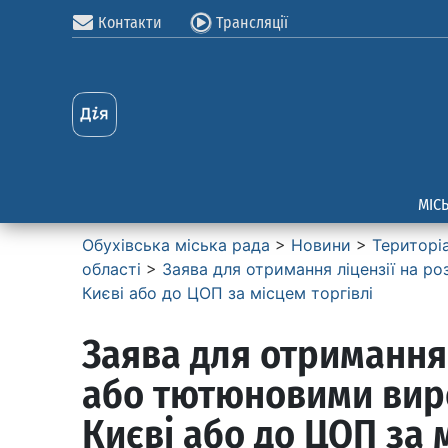
Контакти
Трансляції
МІС
Обухівська міська рада
>
Новини
>
Територі
області
>
Заява для отримання ліцензії на р
Києві або до ЦОП за місцем торгівлі
Заява для отримання
або тютюновими виро
Києві або до ЦОП за 