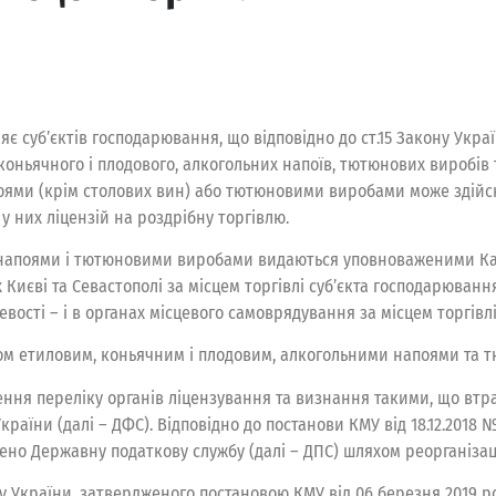
яє суб’єктів господарювання, що відповідно до ст.15 Закону Укра
коньячного і плодового, алкогольних напоїв, тютюнових виробів 
поями (крім столових вин) або тютюновими виробами може здій
 у них ліцензій на роздрібну торгівлю.
и напоями і тютюновими виробами видаються уповноваженими Каб
х Києві та Севастополі за місцем торгівлі суб’єкта господарюванн
ісцевості – і в органах місцевого самоврядування за місцем торгів
том етиловим, коньячним і плодовим, алкогольними напоями та
ння переліку органів ліцензування та визнання такими, що втрат
аїни (далі – ДФС). Відповідно до постанови КМУ від 18.12.2018
но Державну податкову службу (далі – ДПС) шляхом реорганізаці
 України, затвердженого постановою КМУ від 06 березня 2019 р