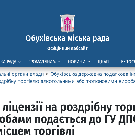
Обухівська міська рада
Офіційний вебсайт
ЬКА РАДА
ГРОМАДЯНАМ
НОВИНИ
ЦНАП
Е-ПОС
альні органи влади
>
Обухівська державна податкова ін
оздрібну торгівлю алкогольними або тютюновими вироб
 ліцензії на роздрібну то
бами подається до ГУ ДПС 
місцем торгівлі