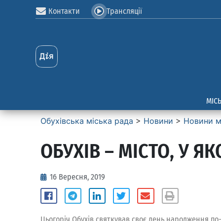
Контакти
Трансляції
МІС
Обухівська міська рада
>
Новини
>
Новини м
ОБУХІВ – МІСТО, У 
16 Вересня, 2019
Цьогоріч Обухів святкував своє день народження по