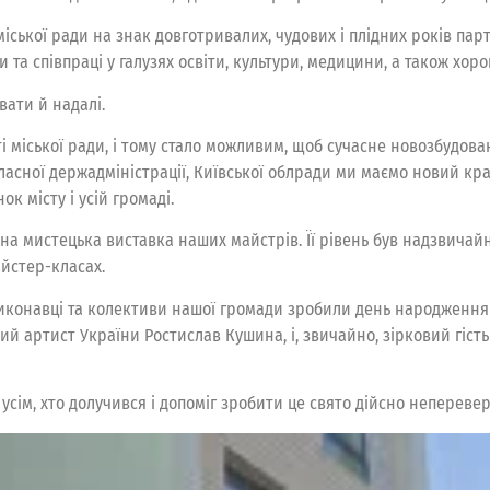
ької ради на знак довготривалих, чудових і плідних років парт
 та співпраці у галузях освіти, культури, медицини, а також хо
вати й надалі.
ті міської ради, і тому стало можливим, щоб сучасне новозбудо
бласної держадміністрації, Київської облради ми маємо новий 
к місту і усій громаді.
на мистецька виставка наших майстрів. Її рівень був надзвичай
йстер-класах.
иконавці та колективи нашої громади зробили день народження 
ний артист України Ростислав Кушина, і, звичайно, зірковий гі
 усім, хто долучився і допоміг зробити це свято дійсно неперев