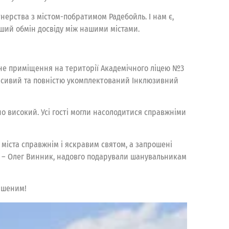
нерства з містом-побратимом Радебойль. І нам є,
роший обмін досвіду між нашими містами.
ване приміщення на території Академічного ліцею №3
красивий та повністю укомплектований Інклюзивний
но високий. Усі гості могли насолодитися справжніми
міста справжнім і яскравим святом, а запрошені
сть – Олег Винник, надовго подарували шанувальникам
ершеним!