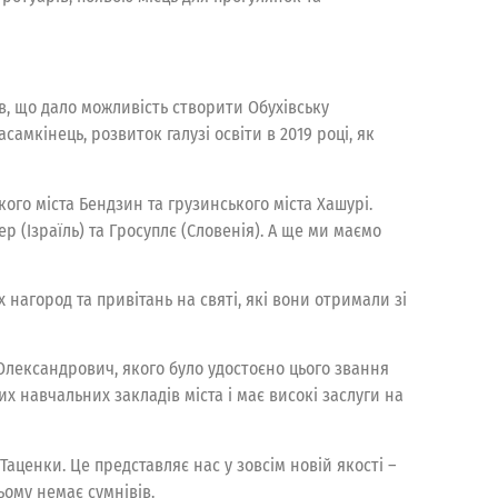
в, що дало можливість створити Обухівську
самкінець, розвиток галузі освіти в 2019 році, як
кого міста Бендзин та грузинського міста Хашурі.
 (Ізраїль) та Гросуплє (Словенія). А ще ми маємо
город та привітань на святі, які вони отримали зі
 Олександрович, якого було удостоєно цього звання
х навчальних закладів міста і має високі заслуги на
 Таценки. Це представляє нас у зовсім новій якості –
ьому немає сумнівів.