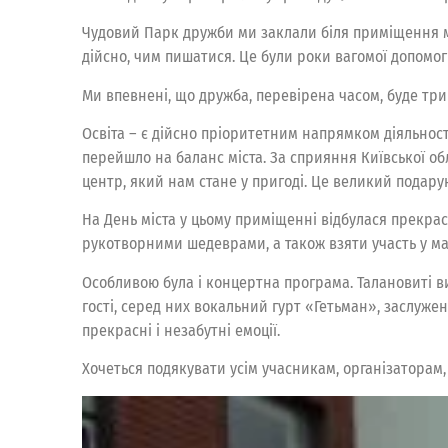
Чудовий Парк дружби ми заклали біля приміщення міс
дійсно, чим пишатися. Це були роки вагомої допомоги
Ми впевнені, що дружба, перевірена часом, буде три
Освіта – є дійсно пріоритетним напрямком діяльнос
перейшло на баланс міста. За сприяння Київської о
центр, який нам стане у пригоді. Це великий подаруно
На День міста у цьому приміщенні відбулася прекрас
рукотворними шедеврами, а також взяти участь у ма
Особливою була і концертна програма. Талановиті в
гості, серед них вокальний гурт «Гетьман», заслуже
прекрасні і незабутні емоції.
Хочеться подякувати усім учасникам, організаторам,