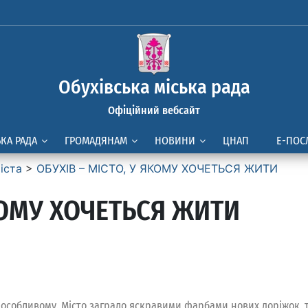
Обухівська міська рада
Офіційний вебсайт
ЬКА РАДА
ГРОМАДЯНАМ
НОВИНИ
ЦНАП
Е-ПОС
іста
>
ОБУХІВ – МІСТО, У ЯКОМУ ХОЧЕТЬСЯ ЖИТИ
ЯКОМУ ХОЧЕТЬСЯ ЖИТИ
-особливому. Місто заграло яскравими фарбами нових доріжок, т