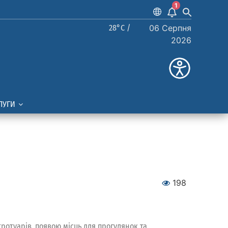
1
28°C /
06 Серпня
2026
ЛУГИ
198
ротуарів, появою місць для прогулянок та