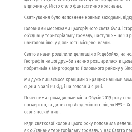
відпочинку. Місто стало фантастично красивим.
Святкування було наповнене новими заходами, відкр
Головними меседжами цьогорічного свята були: істор
об’єднану територіальну громаду; наступне – це 20 ро
найголовнішої у діяльності місцевої влади.
Свято з нами розділили делегація з Радебойля, на чо
Географія нашої дружби значно розширилася в цьому 
побратимів з Миргорода та Полоцького району у Біл
Ми дуже пишаємося кращими з кращих нашими земляк
сцени в залі РЦКіД, і на головній сцені.
Почесними громадянами міста Обухів 2019 року стали
посмертно, та директор Академічного ліцею №3 – Хом
освітянській ниві.
Ряди святкової колони цього року поповнила делегація
як об’єднану територіальну громаду. У нас багато пе