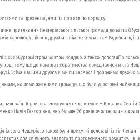
иттями та презентаціями. Та про все по порядку.
ичне приєднання Нещерівської сільської громади до міста Обухі
ків хорошої, успішної дружби з німецьким містом Радебойль, і, на
лі з обербургомістром Бертом Вендше, а також делегації з польсь
році, тому що до намірів побратимства приєдналися міста Нешер
орусі. Усіма нашими друзями ми пишаємося і дорожимо дружбою.
ами, нашими жителями громади, що були удостоєні найвищих на
: наш воїн, Герой, що загинув на сході країни – Кононко Сергій
енко Надія Вікторівна, яка більше 26 років очолює один з кращи
 із села Нещерів, а також були присутні делегації із сіл Ленди і
рспектив для спільного, вдалого та прогресивного розвитку. І в ц