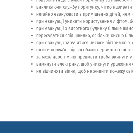
викликаючи службу порятунку, чітко називати 
негайно евакуювати з приміщення дітей, неміч
при евакуації уникати користування ліфтом, б
при евакуації з висотного будинку більше шансі
пересуватися слід швидко; оскільки кисню біл
при евакуації заручитися чиєюсь підтримкою, х
гасити полум’я слід засобами первинного поже
за можливості м’які предмети треба вкинути у 
вимкнути електрику, щоб уникнути ураження 
не відчиняти вікна, щоб не живити пожежу св