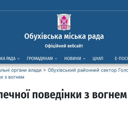
Обухівська міська рада
Офіційний вебсайт
ЬКА РАДА
ГРОМАДЯНАМ
НОВИНИ
ЦНАП
Е-ПОС
альні органи влади
>
Обухівський районний сектор Голо
ки з вогнем
печної поведінки з вогнем