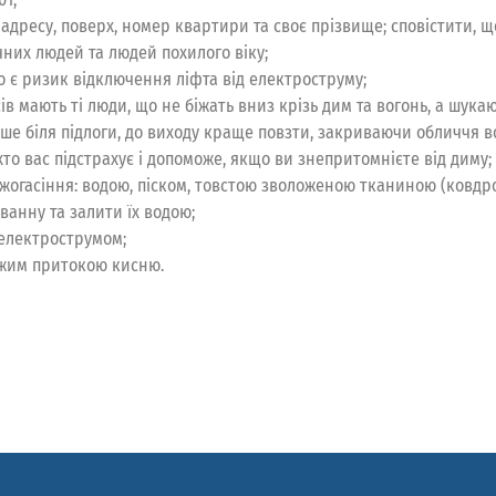
адресу, поверх, номер квартири та своє прізвище; сповістити, щ
них людей та людей похилого віку;
о є ризик відключення ліфта від електроструму;
в мають ті люди, що не біжать вниз крізь дим та вогонь, а шукаю
ьше біля підлоги, до виходу краще повзти, закриваючи обличчя 
то вас підстрахує і допоможе, якщо ви знепритомнієте від диму;
жогасіння: водою, піском, товстою зволоженою тканиною (ковдр
ванну та залити їх водою;
електрострумом;
іжим притокою кисню.