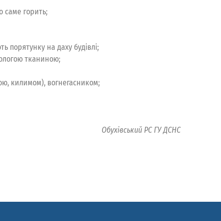
о саме горить;
ть порятунку на даху будівлі;
вологою тканиною;
ою, килимом), вогнегасником;
Обухівський РС ГУ ДСНС