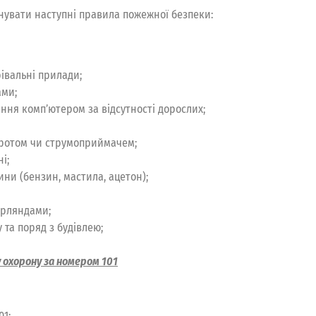
нувати наступні правила пожежної безпеки:
івальні прилади;
ами;
ння комп’ютером за відсутності дорослих;
ротом чи струмоприймачем;
і;
ни (бензин, мастила, ацетон);
ірляндами;
 та поряд з будівлею;
 охорону за номером 101
01;