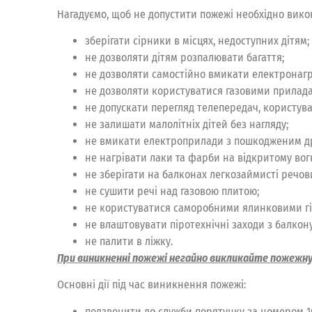
Нагадуємо, щоб не допустити пожежі необхідно вико
зберігати сірники в місцях, недоступних дітям;
не дозволяти дітям розпалювати багаття;
не дозволяти самостійно вмикати електронагр
не дозволяти користуватися газовими прилад
не допускати перегляд телепередач, користува
не залишати малолітніх дітей без нагляду;
не вмикати електроприлади з пошкодженим д
не нагрівати лаки та фарби на відкритому вогн
не зберігати на балконах легкозаймисті речови
не сушити речі над газовою плитою;
не користуватися саморобними ялинковими г
не влаштовувати піротехнічні заходи з балкону
не палити в ліжку.
При виникненні пожежі негайно викликайте пожежну
Основні дії під час виникнення пожежі:
подзвонити до служби порятунку за номером 1