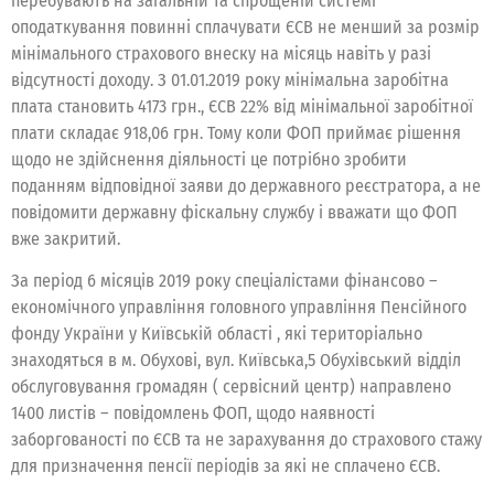
перебувають на загальній та спрощеній системі
оподаткування повинні сплачувати ЄСВ не менший за розмір
мінімального страхового внеску на місяць навіть у разі
відсутності доходу. З 01.01.2019 року мінімальна заробітна
плата становить 4173 грн., ЄСВ 22% від мінімальної заробітної
плати складає 918,06 грн. Тому коли ФОП приймає рішення
щодо не здійснення діяльності це потрібно зробити
поданням відповідної заяви до державного реєстратора, а не
повідомити державну фіскальну службу і вважати що ФОП
вже закритий.
За період 6 місяців 2019 року спеціалістами фінансово –
економічного управління головного управління Пенсійного
фонду України у Київській області , які територіально
знаходяться в м. Обухові, вул. Київська,5 Обухівський відділ
обслуговування громадян ( сервісний центр) направлено
1400 листів – повідомлень ФОП, щодо наявності
заборгованості по ЄСВ та не зарахування до страхового стажу
для призначення пенсії періодів за які не сплачено ЄСВ.