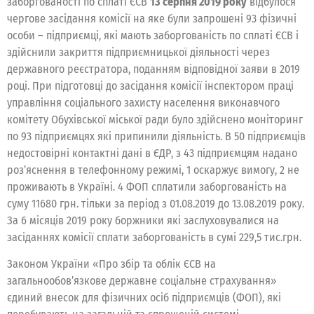
заборгованості по сплаті ЄСВ
13 серпня 2019 року
відбулося
чергове засідання комісії на яке були запрошені 93 фізичні
особи – підприємці, які мають заборгованість по сплаті ЄСВ і
здійснили закриття підприємницької діяльності через
державного реєстратора, поданням відповідної заяви в 2019
році. При підготовці до засідання комісії інспектором праці
управління соціального захисту населення виконавчого
комітету Обухівської міської ради було здійснено моніторинг
по 93 підприємцях які припинили діяльність. В 50 підприємців
недостовірні контактні дані в ЄДР, з 43 підприємцям надано
роз’яснення в телефонному режимі, 1 оскаржує вимогу, 2 не
проживають в Україні. 4 ФОП сплатили заборгованість на
суму 11680 грн. тільки за період з 01.08.2019 до 13.08.2019 року.
За 6 місяців 2019 року боржники які заслуховувалися на
засіданнях комісії сплати заборгованість в сумі 229,5 тис.грн.
Законом України «Про збір та облік ЄСВ на
загальнообов’язкове державне соціальне страхування»
єдиний внесок для фізичних осіб підприємців (ФОП), які