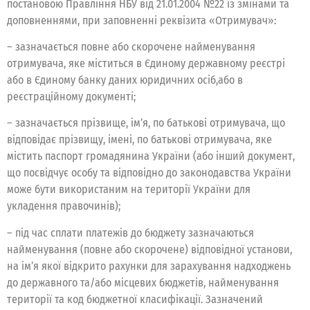
постановою Правління НБУ від 21.01.2004 №22 із змінами та
доповненнями, при заповненні реквізита «Отримувач»:
– зазначається повне або скорочене найменування
отримувача, яке міститься в Єдиному державному реєстрі
або в Єдиному банку даних юридичних осіб,або в
реєстраційному документі;
– зазначається прізвище, ім’я, по батькові отримувача, що
відповідає прізвищу, імені, по батькові отримувача, яке
містить паспорт громадянина України (або інший документ,
що посвідчує особу та відповідно до законодавства України
може бути використаним на території України для
укладення правочинів);
– під час сплати платежів до бюджету зазначаються
найменування (повне або скорочене) відповідної установи,
на ім’я якої відкрито рахунки для зарахування надходжень
до державного та/або місцевих бюджетів, найменування
території та код бюджетної класифікації. Зазначений