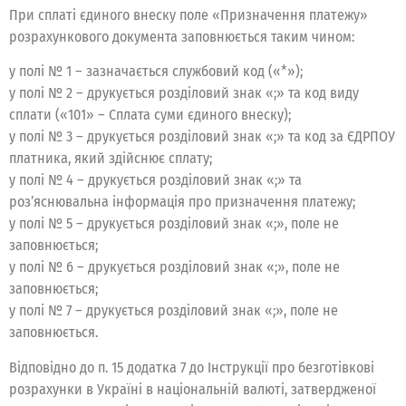
При сплаті єдиного внеску поле «Призначення платежу»
розрахункового документа заповнюється таким чином:
у полі № 1 – зазначається службовий код («*»);
у полі № 2 – друкується розділовий знак «;» та код виду
сплати («101» – Сплата суми єдиного внеску);
у полі № 3 – друкується розділовий знак «;» та код за ЄДРПОУ
платника, який здійснює сплату;
у полі № 4 – друкується розділовий знак «;» та
роз’яснювальна інформація про призначення платежу;
у полі № 5 – друкується розділовий знак «;», поле не
заповнюється;
у полі № 6 – друкується розділовий знак «;», поле не
заповнюється;
у полі № 7 – друкується розділовий знак «;», поле не
заповнюється.
Відповідно до п. 15 додатка 7 до Інструкції про безготівкові
розрахунки в Україні в національній валюті, затвердженої