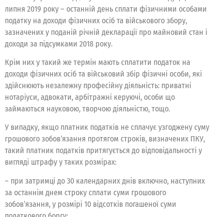
липня 2019 року – останній день сплати фізичними особами
податку на доходи фізичних осіб та військового збору,
зазначених у поданій річній декларації про майновий стан і
доходи за підсумками 2018 року.
Крім них у такий же термін мають сплатити податок на
доходи фізичних осіб та військовий збір фізичні особи, які
здійснюють незалежну професійну діяльність: приватні
нотаріуси, адвокати, арбітражні керуючі, особи що
займаються науковою, творчою діяльністю, тощо.
У випадку, якщо платник податків не сплачує узгоджену суму
грошового зобов’язання протягом строків, визначених ПКУ,
такий платник податків притягується до відповідальності у
вигляді штрафу у таких розмірах:
– при затримці до 30 календарних днів включно, наступних
за останнім днем строку сплати суми грошового
зобов’язання, у розмірі 10 відсотків погашеної суми
податкового боргу;