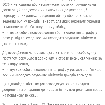
8073-Х неподання або несвоєчасне подання громадянами
декларацій про доходи чи включення до декларацій
перекручених даних, неведення обліку або неналежне
ведення обліку доходів і витрат, для яких законами України
встановлено обов’язкову форму обліку,
– тягне за собою попередження або накладення штрафу у
розмірі від трьох до восьми неоподатковуваних мінімумів
доходів громадян.
Дії, передбачені ч. першою цієї статті, вчинені особою, яку
протягом року було піддано адміністративному стягненню за
те ж порушення,
– тягнуть за собою накладення штрафу у розмірі від п’яти до
восьми неоподатковуваних мінімумів доходів громадян.
Ця відповідальність не розповсюджується на випадки
добровільного подання декларації (в т.ч. при реалізації права
на податкову знижку).
Згідно з п. 5 підр. 1 розд. ХХ Податкового кодексу України від