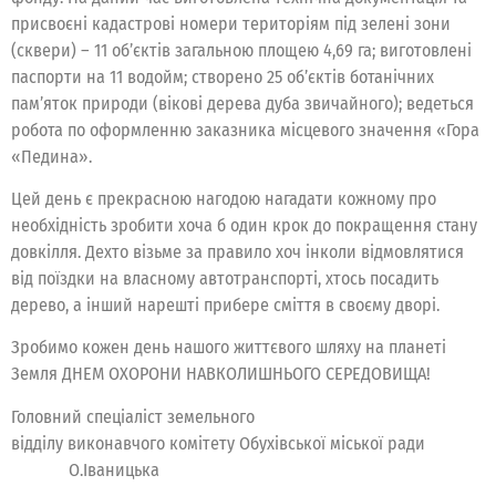
присвоєні кадастрові номери територіям під зелені зони
(сквери) – 11 об’єктів загальною площею 4,69 га; виготовлені
паспорти на 11 водойм; створено 25 об’єктів ботанічних
пам’яток природи (вікові дерева дуба звичайного); ведеться
робота по оформленню заказника місцевого значення «Гора
«Педина».
Цей день є прекрасною нагодою нагадати кожному про
необхідність зробити хоча б один крок до покращення стану
довкілля. Дехто візьме за правило хоч інколи відмовлятися
від поїздки на власному автотранспорті, хтось посадить
дерево, а інший нарешті прибере сміття в своєму дворі.
Зробимо кожен день нашого життєвого шляху на планеті
Земля ДНЕМ ОХОРОНИ НАВКОЛИШНЬОГО СЕРЕДОВИЩА!
Головний спеціаліст земельного
відділу виконавчого комітету Обухівської міської ради
О.Іваницька