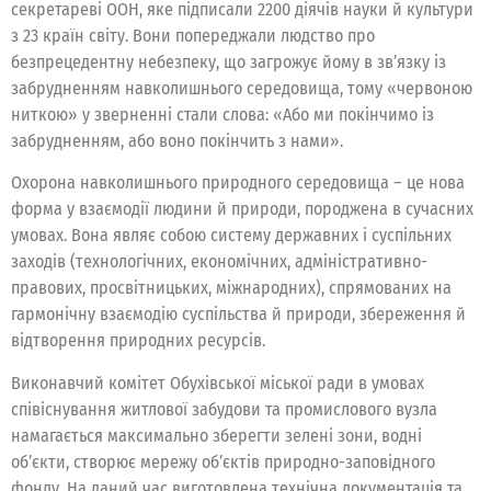
секретареві ООН, яке підписали 2200 діячів науки й культури
з 23 країн світу. Вони попереджали людство про
безпрецедентну небезпеку, що загрожує йому в зв’язку із
забрудненням навколишнього середовища, тому «червоною
ниткою» у зверненні стали слова: «Або ми покінчимо із
забрудненням, або воно покінчить з нами».
Охорона навколишнього природного середовища – це нова
форма у взаємодії людини й природи, породжена в сучасних
умовах. Вона являє собою систему державних і суспільних
заходів (технологічних, економічних, адміністративно-
правових, просвітницьких, міжнародних), спрямованих на
гармонічну взаємодію суспільства й природи, збереження й
відтворення природних ресурсів.
Виконавчий комітет Обухівської міської ради в умовах
співіснування житлової забудови та промислового вузла
намагається максимально зберегти зелені зони, водні
об’єкти, створює мережу об’єктів природно-заповідного
фонду. На даний час виготовлена технічна документація та